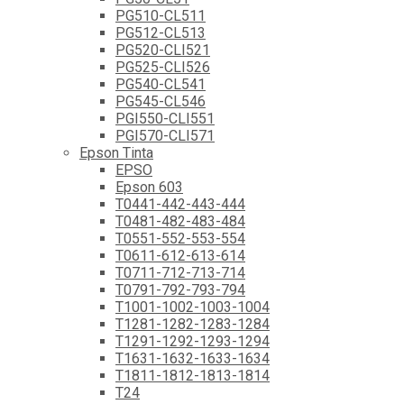
PG510-CL511
PG512-CL513
PG520-CLI521
PG525-CLI526
PG540-CL541
PG545-CL546
PGI550-CLI551
PGI570-CLI571
Epson Tinta
EPSO
Epson 603
T0441-442-443-444
T0481-482-483-484
T0551-552-553-554
T0611-612-613-614
T0711-712-713-714
T0791-792-793-794
T1001-1002-1003-1004
T1281-1282-1283-1284
T1291-1292-1293-1294
T1631-1632-1633-1634
T1811-1812-1813-1814
T24