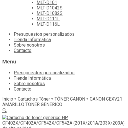
MLT-D101
MLT-D1042S
MLT-D1082S
MLT-D111L
MLT-D116L
Skip
Presupuestos personalizados
to
Tienda Informática
content
Sobre nosotros
Contacto
Menu
Presupuestos personalizados
Tienda Informática
Sobre nosotros
Contacto
Inicio
»
Cartuchos Tóner
»
TÓNER CANON
»
CANON CEXV21
AMARILLO TONER GENERICO
🔍