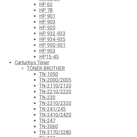
HP 62
HP 78
HP 901
HP 903
HP 920
HP 932-933
HP 934-935
HP 950-951
HP 953
HP15-45
Cartuchos Tóner
TÓNER BROTHER
TN-1050
TN-2000/2005
TN-2110/2120
TN-2210/2220
TN-230
TN-2310/2320
TN-241/245
TN-2410/2420
TN-247
TN-3060
TN-3170/3280