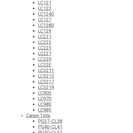
LC121
LC123
LC1240
LC127
LC1280
LC129
LC221
LC223
LC225
LC227
LC229
LC22E
LC3211
LC3213
LC3217
LC3219
LC900
LC970
LC980
LC985
Canon Tinta
PG37-CL38
PG40-CL41
PG50-CL51