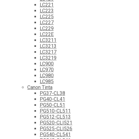
LC221
LC223
LC225
LC227
LC229
LC22E
LC3211
LC3213
LC3217
LC3219
LC900
LC970
LC980
LC985
Canon Tinta
PG37-CL38
PG40-CL41
PG50-CL51
PG510-CL511
PG512-CL513
PG520-CLI521
PG525-CLI526
PG540-CL541