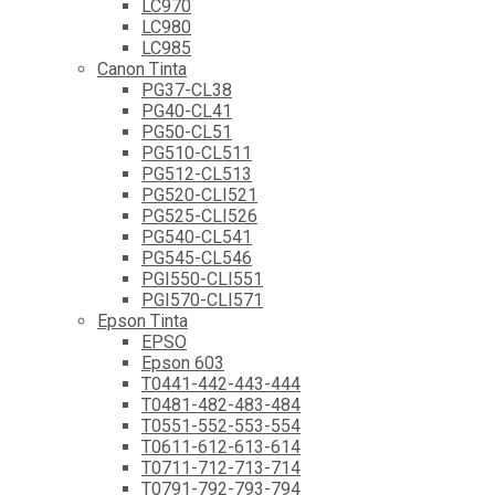
LC970
LC980
LC985
Canon Tinta
PG37-CL38
PG40-CL41
PG50-CL51
PG510-CL511
PG512-CL513
PG520-CLI521
PG525-CLI526
PG540-CL541
PG545-CL546
PGI550-CLI551
PGI570-CLI571
Epson Tinta
EPSO
Epson 603
T0441-442-443-444
T0481-482-483-484
T0551-552-553-554
T0611-612-613-614
T0711-712-713-714
T0791-792-793-794