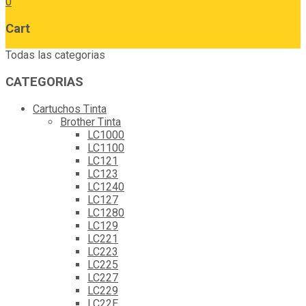
0
Cart
Todas las categorias
CATEGORIAS
Cartuchos Tinta
Brother Tinta
LC1000
LC1100
LC121
LC123
LC1240
LC127
LC1280
LC129
LC221
LC223
LC225
LC227
LC229
LC22E