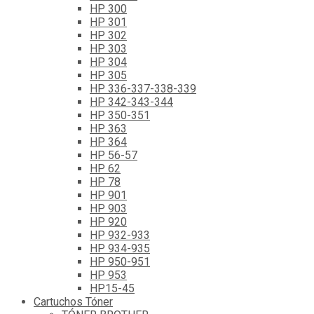
HP 300
HP 301
HP 302
HP 303
HP 304
HP 305
HP 336-337-338-339
HP 342-343-344
HP 350-351
HP 363
HP 364
HP 56-57
HP 62
HP 78
HP 901
HP 903
HP 920
HP 932-933
HP 934-935
HP 950-951
HP 953
HP15-45
Cartuchos Tóner