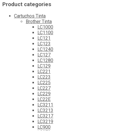
Product categories
Cartuchos Tinta
Brother Tinta
LC1000
LC1100
LC121
LC123
LC1240
LC127
LC1280
LC129
LC221
LC223
LC225
LC227
LC229
LC22E
LC3211
LC3213
LC3217
LC3219
LC900