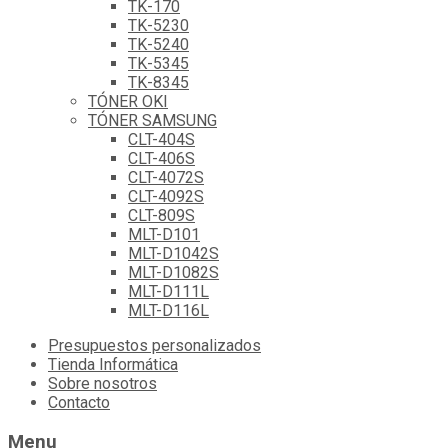
TK-170
TK-5230
TK-5240
TK-5345
TK-8345
TÓNER OKI
TÓNER SAMSUNG
CLT-404S
CLT-406S
CLT-4072S
CLT-4092S
CLT-809S
MLT-D101
MLT-D1042S
MLT-D1082S
MLT-D111L
MLT-D116L
Skip
Presupuestos personalizados
to
Tienda Informática
content
Sobre nosotros
Contacto
Menu