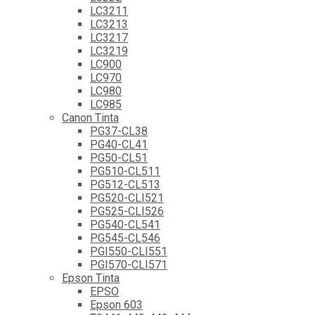
LC3211
LC3213
LC3217
LC3219
LC900
LC970
LC980
LC985
Canon Tinta
PG37-CL38
PG40-CL41
PG50-CL51
PG510-CL511
PG512-CL513
PG520-CLI521
PG525-CLI526
PG540-CL541
PG545-CL546
PGI550-CLI551
PGI570-CLI571
Epson Tinta
EPSO
Epson 603