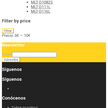
MLT-D1082S
MLT-D111L
MLT-D116L
Filter by price
Precio
Precio
Filtrar
mínimo
máximo
Precio:
0€
—
10€
Newsletter
Email
Síguenos
Síguenos
Conócenos
Sobre nosotros