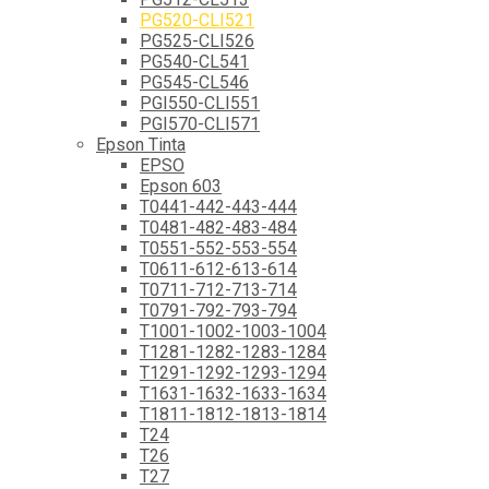
PG520-CLI521
PG525-CLI526
PG540-CL541
PG545-CL546
PGI550-CLI551
PGI570-CLI571
Epson Tinta
EPSO
Epson 603
T0441-442-443-444
T0481-482-483-484
T0551-552-553-554
T0611-612-613-614
T0711-712-713-714
T0791-792-793-794
T1001-1002-1003-1004
T1281-1282-1283-1284
T1291-1292-1293-1294
T1631-1632-1633-1634
T1811-1812-1813-1814
T24
T26
T27