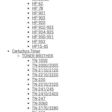
HP 62
HP 78
HP 901
HP 903
HP 920
HP 932-933
HP 934-935
HP 950-951
HP 953
HP15-45
Cartuchos Tóner
TÓNER BROTHER
TN-1050
TN-2000/2005
TN-2110/2120
TN-2210/2220
TN-230
TN-2310/2320
TN-241/245
TN-2410/2420
TN-247
TN-3060
TN-3170/3280