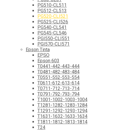
PG510-CL511
PG512-CL513
PG520-CLI521
PG525-CLI526
PG540-CL541
PG545-CL546
PGI550-CLI551
PGI570-CLI571
Epson Tinta
EPSO
Epson 603
T0441-442-443-444
T0481-482-483-484
T0551-552-553-554
T0611-612-613-614
T0711-712-713-714
T0791-792-793-794
T1001-1002-1003-1004
T1281-1282-1283-1284
T1291-1292-1293-1294
T1631-1632-1633-1634
T1811-1812-1813-1814
T24