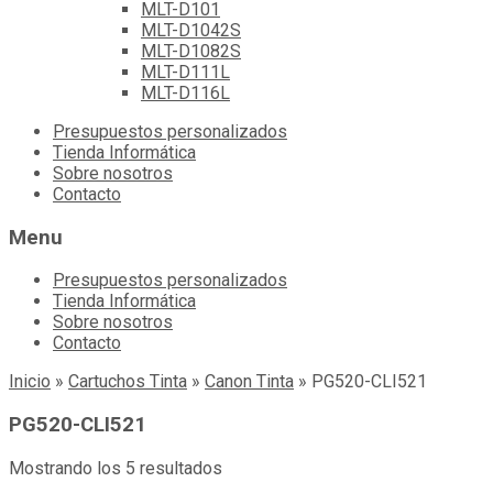
MLT-D101
MLT-D1042S
MLT-D1082S
MLT-D111L
MLT-D116L
Skip
Presupuestos personalizados
to
Tienda Informática
content
Sobre nosotros
Contacto
Menu
Presupuestos personalizados
Tienda Informática
Sobre nosotros
Contacto
Inicio
»
Cartuchos Tinta
»
Canon Tinta
»
PG520-CLI521
PG520-CLI521
Mostrando los 5 resultados