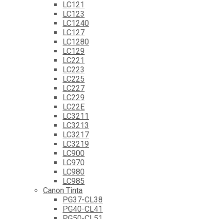
LC121
LC123
LC1240
LC127
LC1280
LC129
LC221
LC223
LC225
LC227
LC229
LC22E
LC3211
LC3213
LC3217
LC3219
LC900
LC970
LC980
LC985
Canon Tinta
PG37-CL38
PG40-CL41
PG50-CL51