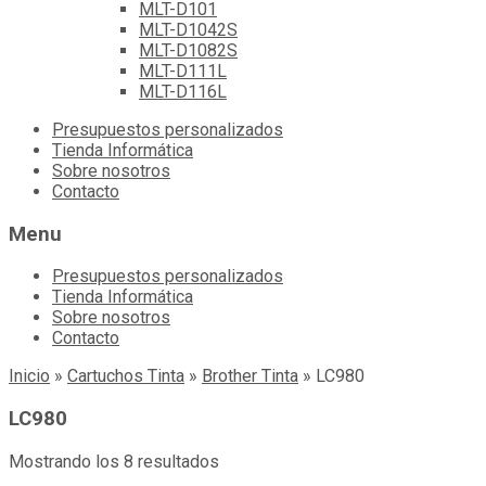
MLT-D101
MLT-D1042S
MLT-D1082S
MLT-D111L
MLT-D116L
Skip
Presupuestos personalizados
to
Tienda Informática
content
Sobre nosotros
Contacto
Menu
Presupuestos personalizados
Tienda Informática
Sobre nosotros
Contacto
Inicio
»
Cartuchos Tinta
»
Brother Tinta
»
LC980
LC980
Mostrando los 8 resultados