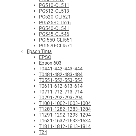
PG510-CL511
PG512-CL513
PG520-CLI521
PG525-CLI526
PG540-CL541
PG545-CL546
PGI550-CLI551
PGI570-CLI571
Epson Tinta
EPSO
Epson 603
T0441-442-443-444
T0481-482-483-484
T0551-552-553-554
T0611-612-613-614
T0711-712-713-714
T0791-792-793-794
T1001-1002-1003-1004
T1281-1282-1283-1284
T1291-1292-1293-1294
T1631-1632-1633-1634
T1811-1812-1813-1814
T24