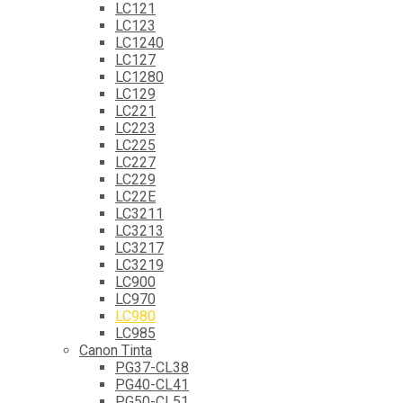
LC121
LC123
LC1240
LC127
LC1280
LC129
LC221
LC223
LC225
LC227
LC229
LC22E
LC3211
LC3213
LC3217
LC3219
LC900
LC970
LC980
LC985
Canon Tinta
PG37-CL38
PG40-CL41
PG50-CL51