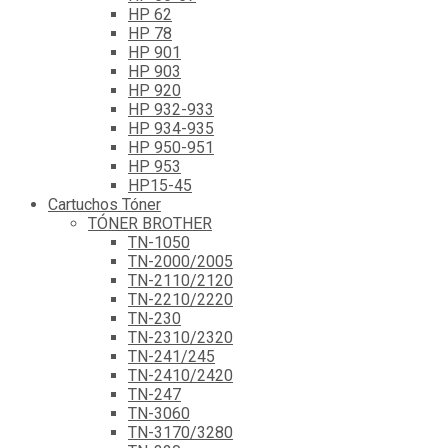
HP 62
HP 78
HP 901
HP 903
HP 920
HP 932-933
HP 934-935
HP 950-951
HP 953
HP15-45
Cartuchos Tóner
TÓNER BROTHER
TN-1050
TN-2000/2005
TN-2110/2120
TN-2210/2220
TN-230
TN-2310/2320
TN-241/245
TN-2410/2420
TN-247
TN-3060
TN-3170/3280