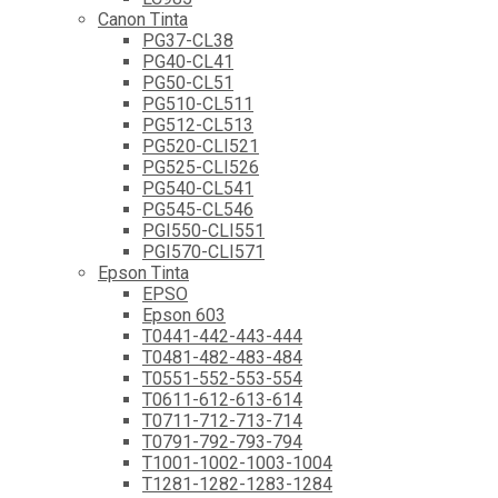
Canon Tinta
PG37-CL38
PG40-CL41
PG50-CL51
PG510-CL511
PG512-CL513
PG520-CLI521
PG525-CLI526
PG540-CL541
PG545-CL546
PGI550-CLI551
PGI570-CLI571
Epson Tinta
EPSO
Epson 603
T0441-442-443-444
T0481-482-483-484
T0551-552-553-554
T0611-612-613-614
T0711-712-713-714
T0791-792-793-794
T1001-1002-1003-1004
T1281-1282-1283-1284