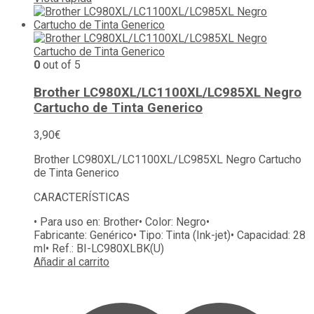
0
out of 5
Brother LC980XL/LC1100XL/LC985XL Negro
Cartucho de Tinta Generico
3,90
€
Brother LC980XL/LC1100XL/LC985XL Negro Cartucho
de Tinta Generico
CARACTERÍSTICAS
• Para uso en:
Brother
• Color:
Negro
•
Fabricante:
Genérico
• Tipo:
Tinta (Ink-jet)
• Capacidad:
28
ml
• Ref.:
BI-LC980XLBK(U)
Añadir al carrito