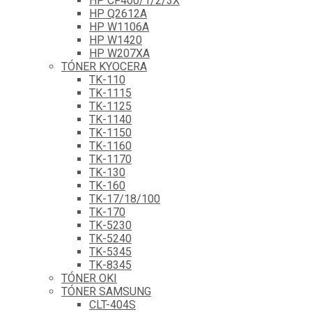
HP CF400/1/2/3X
HP Q2612A
HP W1106A
HP W1420
HP W207XA
TÓNER KYOCERA
TK-110
TK-1115
TK-1125
TK-1140
TK-1150
TK-1160
TK-1170
TK-130
TK-160
TK-17/18/100
TK-170
TK-5230
TK-5240
TK-5345
TK-8345
TÓNER OKI
TÓNER SAMSUNG
CLT-404S