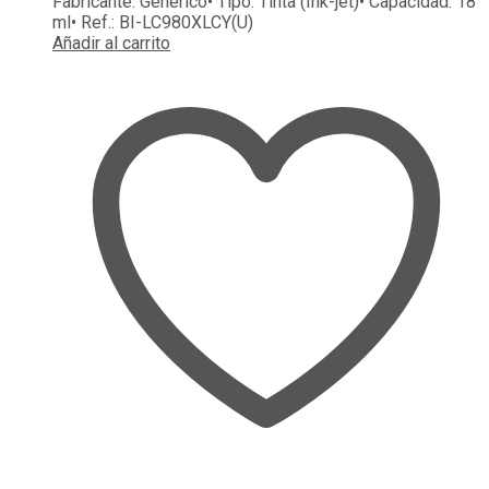
Fabricante:
Genérico
• Tipo:
Tinta (Ink-jet)
• Capacidad:
18
ml
• Ref.:
BI-LC980XLCY(U)
Añadir al carrito