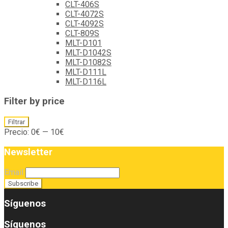
CLT-406S
CLT-4072S
CLT-4092S
CLT-809S
MLT-D101
MLT-D1042S
MLT-D1082S
MLT-D111L
MLT-D116L
Filter by price
Precio
Precio
Filtrar
mínimo
máximo
Precio:
0€
—
10€
Newsletter
Email
Síguenos
Síguenos