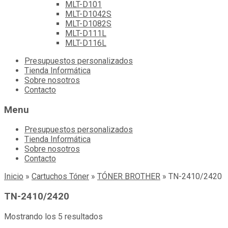
MLT-D101
MLT-D1042S
MLT-D1082S
MLT-D111L
MLT-D116L
Skip
Presupuestos personalizados
to
Tienda Informática
content
Sobre nosotros
Contacto
Menu
Presupuestos personalizados
Tienda Informática
Sobre nosotros
Contacto
Inicio
»
Cartuchos Tóner
»
TÓNER BROTHER
»
TN-2410/2420
TN-2410/2420
Mostrando los 5 resultados