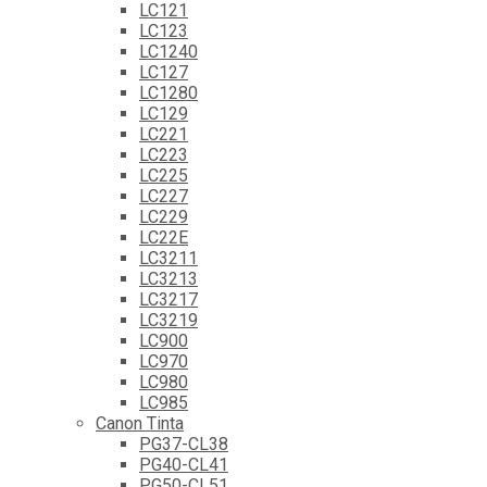
LC121
LC123
LC1240
LC127
LC1280
LC129
LC221
LC223
LC225
LC227
LC229
LC22E
LC3211
LC3213
LC3217
LC3219
LC900
LC970
LC980
LC985
Canon Tinta
PG37-CL38
PG40-CL41
PG50-CL51