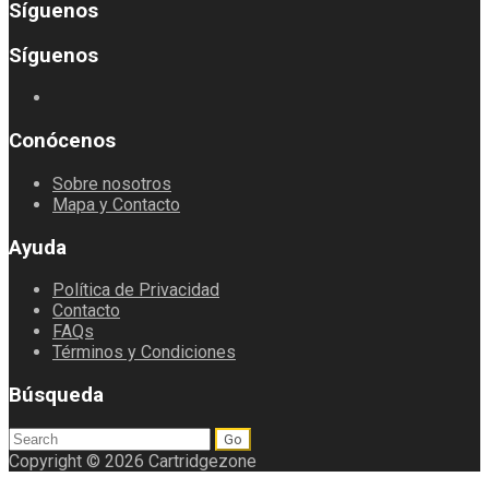
Síguenos
Síguenos
Conócenos
Sobre nosotros
Mapa y Contacto
Ayuda
Política de Privacidad
Contacto
FAQs
Términos y Condiciones
Búsqueda
Search
for:
Copyright © 2026 Cartridgezone