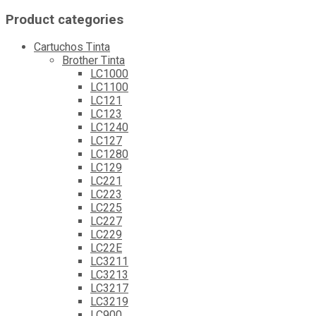
Product categories
Cartuchos Tinta
Brother Tinta
LC1000
LC1100
LC121
LC123
LC1240
LC127
LC1280
LC129
LC221
LC223
LC225
LC227
LC229
LC22E
LC3211
LC3213
LC3217
LC3219
LC900