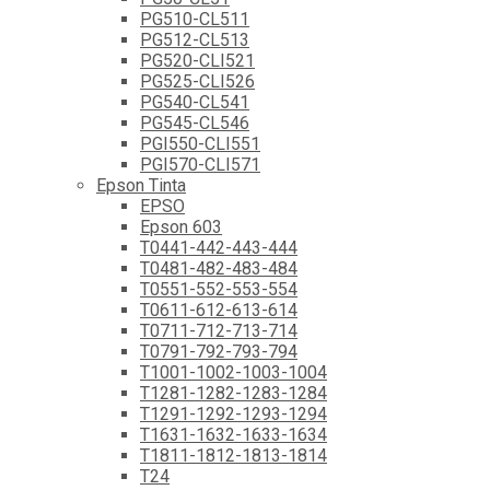
PG510-CL511
PG512-CL513
PG520-CLI521
PG525-CLI526
PG540-CL541
PG545-CL546
PGI550-CLI551
PGI570-CLI571
Epson Tinta
EPSO
Epson 603
T0441-442-443-444
T0481-482-483-484
T0551-552-553-554
T0611-612-613-614
T0711-712-713-714
T0791-792-793-794
T1001-1002-1003-1004
T1281-1282-1283-1284
T1291-1292-1293-1294
T1631-1632-1633-1634
T1811-1812-1813-1814
T24