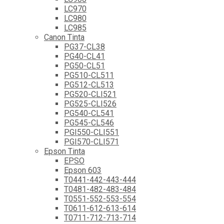
LC970
LC980
LC985
Canon Tinta
PG37-CL38
PG40-CL41
PG50-CL51
PG510-CL511
PG512-CL513
PG520-CLI521
PG525-CLI526
PG540-CL541
PG545-CL546
PGI550-CLI551
PGI570-CLI571
Epson Tinta
EPSO
Epson 603
T0441-442-443-444
T0481-482-483-484
T0551-552-553-554
T0611-612-613-614
T0711-712-713-714