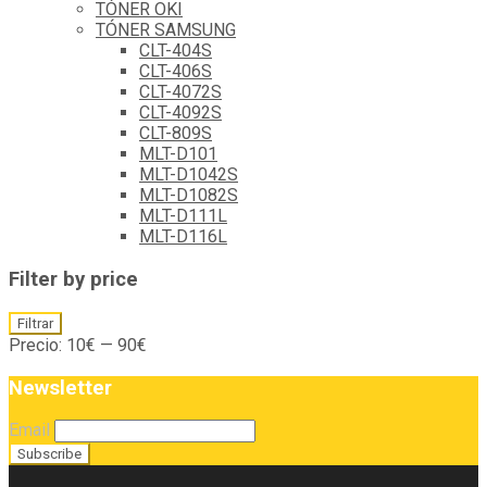
TÓNER OKI
TÓNER SAMSUNG
CLT-404S
CLT-406S
CLT-4072S
CLT-4092S
CLT-809S
MLT-D101
MLT-D1042S
MLT-D1082S
MLT-D111L
MLT-D116L
Filter by price
Precio
Precio
Filtrar
mínimo
máximo
Precio:
10€
—
90€
Newsletter
Email