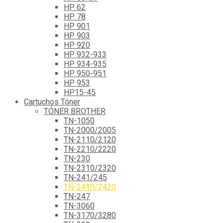
HP 62
HP 78
HP 901
HP 903
HP 920
HP 932-933
HP 934-935
HP 950-951
HP 953
HP15-45
Cartuchos Tóner
TÓNER BROTHER
TN-1050
TN-2000/2005
TN-2110/2120
TN-2210/2220
TN-230
TN-2310/2320
TN-241/245
TN-2410/2420
TN-247
TN-3060
TN-3170/3280