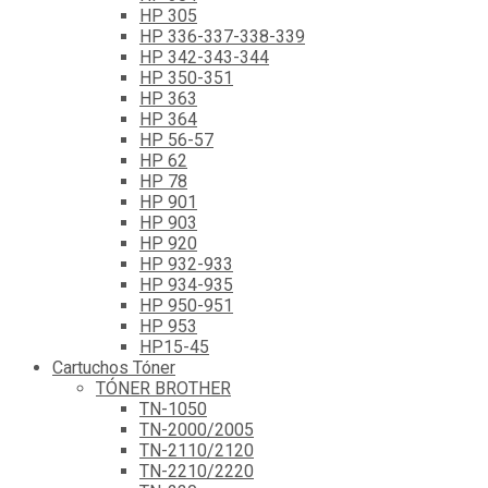
HP 305
HP 336-337-338-339
HP 342-343-344
HP 350-351
HP 363
HP 364
HP 56-57
HP 62
HP 78
HP 901
HP 903
HP 920
HP 932-933
HP 934-935
HP 950-951
HP 953
HP15-45
Cartuchos Tóner
TÓNER BROTHER
TN-1050
TN-2000/2005
TN-2110/2120
TN-2210/2220