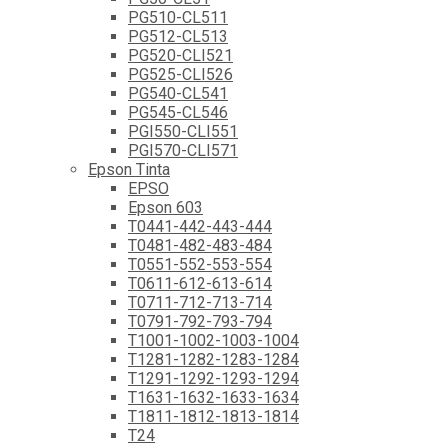
PG510-CL511
PG512-CL513
PG520-CLI521
PG525-CLI526
PG540-CL541
PG545-CL546
PGI550-CLI551
PGI570-CLI571
Epson Tinta
EPSO
Epson 603
T0441-442-443-444
T0481-482-483-484
T0551-552-553-554
T0611-612-613-614
T0711-712-713-714
T0791-792-793-794
T1001-1002-1003-1004
T1281-1282-1283-1284
T1291-1292-1293-1294
T1631-1632-1633-1634
T1811-1812-1813-1814
T24