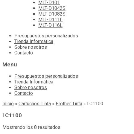
MLT-D101
MLT-D1042S
MLT-D1082S
MLT-D111L
MLT-D116L
Skip
Presupuestos personalizados
to
Tienda Informática
content
Sobre nosotros
Contacto
Menu
Presupuestos personalizados
Tienda Informática
Sobre nosotros
Contacto
Inicio
»
Cartuchos Tinta
»
Brother Tinta
»
LC1100
LC1100
Mostrando los 8 resultados