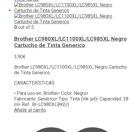
0
out of 5
Brother LC980XL/LC1100XL/LC985XL Negro
Cartucho de Tinta Generico
3,90
€
Brother LC980XL/LC1100XL/LC985XL Negro Cartucho
de Tinta Generico
CARACTERÍSTICAS
• Para uso en:
Brother
• Color:
Negro
•
Fabricante:
Genérico
• Tipo:
Tinta (Ink-jet)
• Capacidad:
28
ml
• Ref.:
BI-LC980XLBK(U)
Añadir al carrito