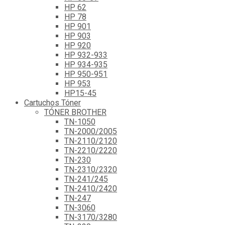
HP 62
HP 78
HP 901
HP 903
HP 920
HP 932-933
HP 934-935
HP 950-951
HP 953
HP15-45
Cartuchos Tóner
TÓNER BROTHER
TN-1050
TN-2000/2005
TN-2110/2120
TN-2210/2220
TN-230
TN-2310/2320
TN-241/245
TN-2410/2420
TN-247
TN-3060
TN-3170/3280