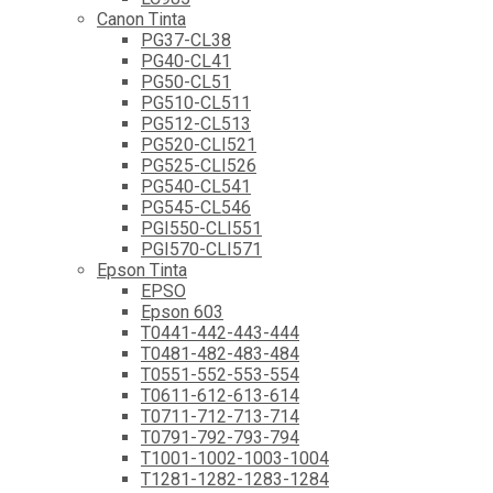
Canon Tinta
PG37-CL38
PG40-CL41
PG50-CL51
PG510-CL511
PG512-CL513
PG520-CLI521
PG525-CLI526
PG540-CL541
PG545-CL546
PGI550-CLI551
PGI570-CLI571
Epson Tinta
EPSO
Epson 603
T0441-442-443-444
T0481-482-483-484
T0551-552-553-554
T0611-612-613-614
T0711-712-713-714
T0791-792-793-794
T1001-1002-1003-1004
T1281-1282-1283-1284