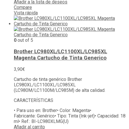
Añadir a la lista de deseos
Compare
Vista rápida
0
out of 5
Brother LC980XL/LC1100XL/LC985XL
Magenta Cartucho de Tinta Generico
3,90
€
Cartucho de tinta genérico Brother
LC980XL/LC1100XL/LC985XL
(LC980M/LC1100M/LC985M) de alta calidad.
CARACTERÍSTICAS
• Para uso en:
Brother
• Color:
Magenta
•
Fabricante:
Genérico
• Tipo:
Tinta (Ink-jet)
• Capacidad:
18
ml
• Ref.:
BI-LC980XLMG(U)
Añadir al carrito