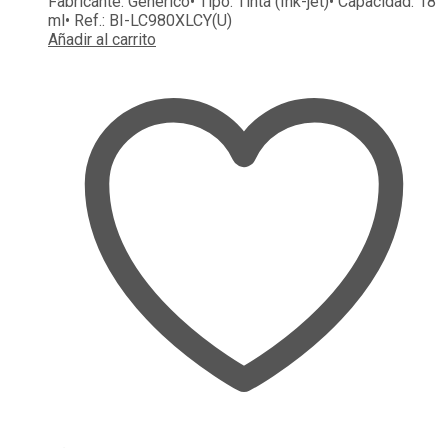
Fabricante:
Genérico
• Tipo:
Tinta (Ink-jet)
• Capacidad:
18
ml
• Ref.:
BI-LC980XLCY(U)
Añadir al carrito