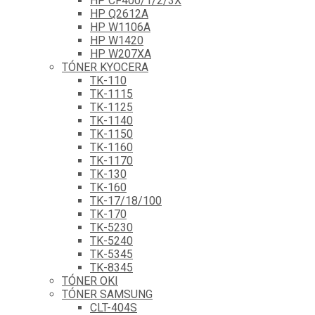
HP CF400/1/2/3X
HP Q2612A
HP W1106A
HP W1420
HP W207XA
TÓNER KYOCERA
TK-110
TK-1115
TK-1125
TK-1140
TK-1150
TK-1160
TK-1170
TK-130
TK-160
TK-17/18/100
TK-170
TK-5230
TK-5240
TK-5345
TK-8345
TÓNER OKI
TÓNER SAMSUNG
CLT-404S