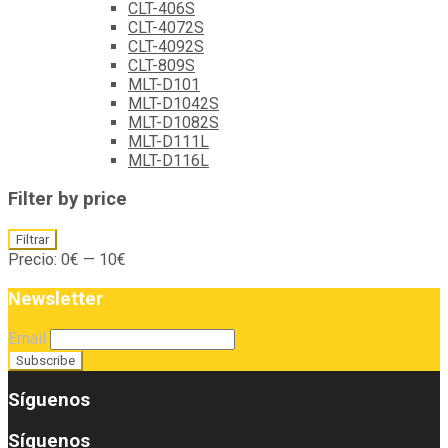
CLT-406S
CLT-4072S
CLT-4092S
CLT-809S
MLT-D101
MLT-D1042S
MLT-D1082S
MLT-D111L
MLT-D116L
Filter by price
Precio
Precio
Filtrar
mínimo
máximo
Precio:
0€
—
10€
Newsletter
Email
Síguenos
Síguenos