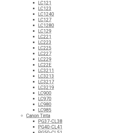
LC121
LC123
LC1240
LC127
LC1280
LC129
LC221
LC223
LC225
LC227
LC229
LC22E
LC3211
LC3213
LC3217
LC3219
LC900
LC970
LC980
LC985
Canon Tinta
PG37-CL38
PG40-CL41
PG50-CL51