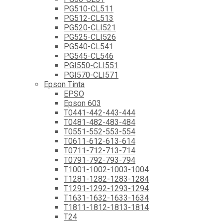
PG510-CL511
PG512-CL513
PG520-CLI521
PG525-CLI526
PG540-CL541
PG545-CL546
PGI550-CLI551
PGI570-CLI571
Epson Tinta
EPSO
Epson 603
T0441-442-443-444
T0481-482-483-484
T0551-552-553-554
T0611-612-613-614
T0711-712-713-714
T0791-792-793-794
T1001-1002-1003-1004
T1281-1282-1283-1284
T1291-1292-1293-1294
T1631-1632-1633-1634
T1811-1812-1813-1814
T24