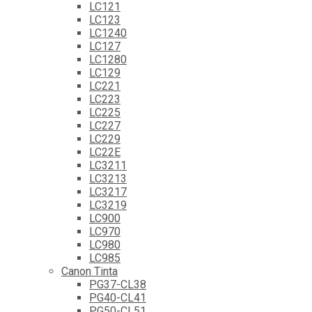
LC121
LC123
LC1240
LC127
LC1280
LC129
LC221
LC223
LC225
LC227
LC229
LC22E
LC3211
LC3213
LC3217
LC3219
LC900
LC970
LC980
LC985
Canon Tinta
PG37-CL38
PG40-CL41
PG50-CL51