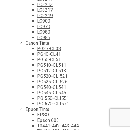
LC3213
LC3217
LC3219
LC900
LC970
LC980
LC985
Canon Tinta
PG37-CL38
PG40-CL41
PG50-CL51
PG510-CL511
PG512-CL513
PG520-CLI521
PG525-CLI526
PG540-CL541
PG545-CL546
PGI550-CLI551
PGI570-CLI571
Epson Tinta
EPSO
Epson 603
T0441-442-443-444