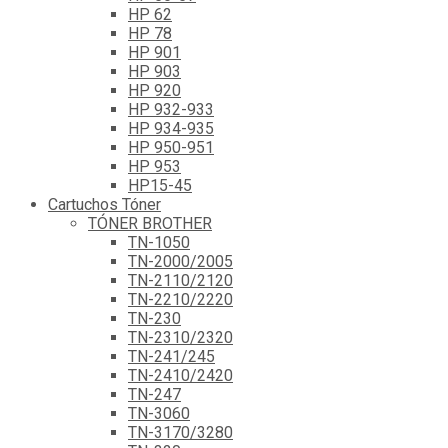
HP 62
HP 78
HP 901
HP 903
HP 920
HP 932-933
HP 934-935
HP 950-951
HP 953
HP15-45
Cartuchos Tóner
TÓNER BROTHER
TN-1050
TN-2000/2005
TN-2110/2120
TN-2210/2220
TN-230
TN-2310/2320
TN-241/245
TN-2410/2420
TN-247
TN-3060
TN-3170/3280