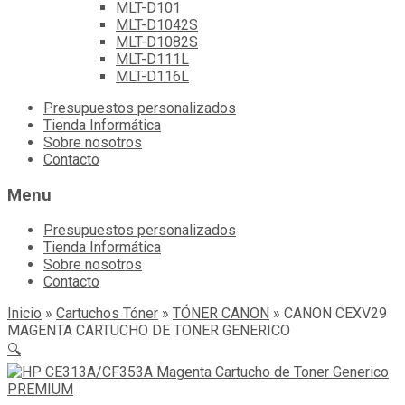
MLT-D101
MLT-D1042S
MLT-D1082S
MLT-D111L
MLT-D116L
Skip
Presupuestos personalizados
to
Tienda Informática
content
Sobre nosotros
Contacto
Menu
Presupuestos personalizados
Tienda Informática
Sobre nosotros
Contacto
Inicio
»
Cartuchos Tóner
»
TÓNER CANON
»
CANON CEXV29
MAGENTA CARTUCHO DE TONER GENERICO
🔍