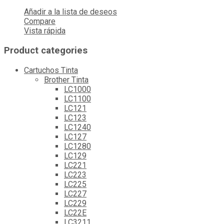
Añadir a la lista de deseos
Compare
Vista rápida
Product categories
Cartuchos Tinta
Brother Tinta
LC1000
LC1100
LC121
LC123
LC1240
LC127
LC1280
LC129
LC221
LC223
LC225
LC227
LC229
LC22E
LC3211