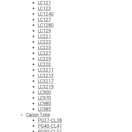
LC121
LC123
LC1240
LC127
LC1280
LC129
LC221
LC223
LC225
LC227
LC229
LC22E
LC3211
LC3213
LC3217
LC3219
LC900
LC970
LC980
LC985
Canon Tinta
PG37-CL38
PG40-CL41
PG50-CL51