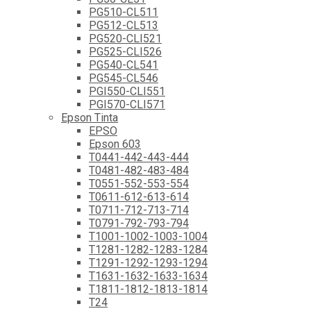
PG510-CL511
PG512-CL513
PG520-CLI521
PG525-CLI526
PG540-CL541
PG545-CL546
PGI550-CLI551
PGI570-CLI571
Epson Tinta
EPSO
Epson 603
T0441-442-443-444
T0481-482-483-484
T0551-552-553-554
T0611-612-613-614
T0711-712-713-714
T0791-792-793-794
T1001-1002-1003-1004
T1281-1282-1283-1284
T1291-1292-1293-1294
T1631-1632-1633-1634
T1811-1812-1813-1814
T24