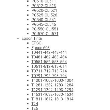
PG510-CL511
PG512-CL513
PG520-CLI521
PG525-CLI526
PG540-CL541
PG545-CL546
PGI550-CLI551
PGI570-CLI571
Epson Tinta
EPSO
Epson 603
T0441-442-443-444
T0481-482-483-484
T0551-552-553-554
T0611-612-613-614
T0711-712-713-714
T0791-792-793-794
T1001-1002-1003-1004
T1281-1282-1283-1284
T1291-1292-1293-1294
T1631-1632-1633-1634
T1811-1812-1813-1814
T24
T26