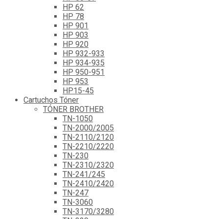
HP 62
HP 78
HP 901
HP 903
HP 920
HP 932-933
HP 934-935
HP 950-951
HP 953
HP15-45
Cartuchos Tóner
TÓNER BROTHER
TN-1050
TN-2000/2005
TN-2110/2120
TN-2210/2220
TN-230
TN-2310/2320
TN-241/245
TN-2410/2420
TN-247
TN-3060
TN-3170/3280