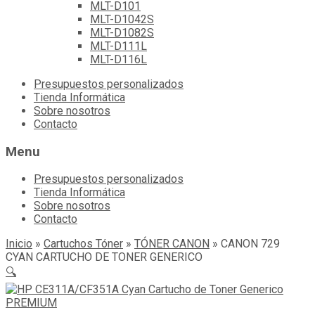
MLT-D101
MLT-D1042S
MLT-D1082S
MLT-D111L
MLT-D116L
Skip
Presupuestos personalizados
to
Tienda Informática
content
Sobre nosotros
Contacto
Menu
Presupuestos personalizados
Tienda Informática
Sobre nosotros
Contacto
Inicio
»
Cartuchos Tóner
»
TÓNER CANON
»
CANON 729
CYAN CARTUCHO DE TONER GENERICO
🔍