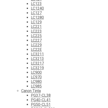
LC123
LC1240
LC127
LC1280
LC129
LC221
LC223
LC225
LC227
LC229
LC22E
LC3211
LC3213
LC3217
LC3219
LC900
LC970
LC980
LC985
Canon Tinta
PG37-CL38
PG40-CL41
PG50-CL51