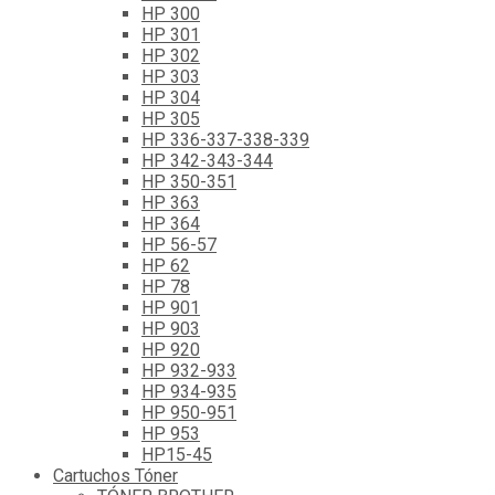
HP 300
HP 301
HP 302
HP 303
HP 304
HP 305
HP 336-337-338-339
HP 342-343-344
HP 350-351
HP 363
HP 364
HP 56-57
HP 62
HP 78
HP 901
HP 903
HP 920
HP 932-933
HP 934-935
HP 950-951
HP 953
HP15-45
Cartuchos Tóner