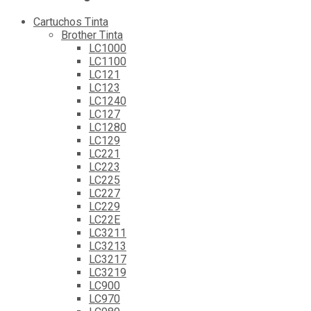
Cartuchos Tinta
Brother Tinta
LC1000
LC1100
LC121
LC123
LC1240
LC127
LC1280
LC129
LC221
LC223
LC225
LC227
LC229
LC22E
LC3211
LC3213
LC3217
LC3219
LC900
LC970