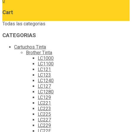
0
Cart
Todas las categorias
CATEGORIAS
Cartuchos Tinta
Brother Tinta
LC1000
LC1100
LC121
LC123
LC1240
LC127
LC1280
LC129
LC221
LC223
LC225
LC227
LC229
LC22E