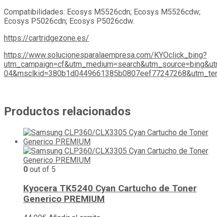
Compatibilidades: Ecosys M5526cdn; Ecosys M5526cdw;
Ecosys P5026cdn; Ecosys P5026cdw.
https://cartridgezone.es/
https://www.solucionesparalaempresa.com/KYOclick_bing?
utm_campaign=cf&utm_medium=search&utm_source=bing&ut
04&msclkid=380b1d0449661385b0807eef77247268&utm_ter
Productos relacionados
0
out of 5
Kyocera TK5240 Cyan Cartucho de Toner
Generico PREMIUM