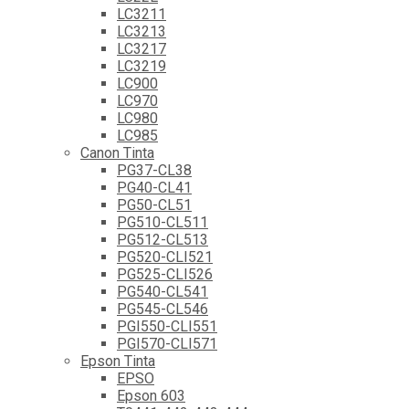
LC3211
LC3213
LC3217
LC3219
LC900
LC970
LC980
LC985
Canon Tinta
PG37-CL38
PG40-CL41
PG50-CL51
PG510-CL511
PG512-CL513
PG520-CLI521
PG525-CLI526
PG540-CL541
PG545-CL546
PGI550-CLI551
PGI570-CLI571
Epson Tinta
EPSO
Epson 603