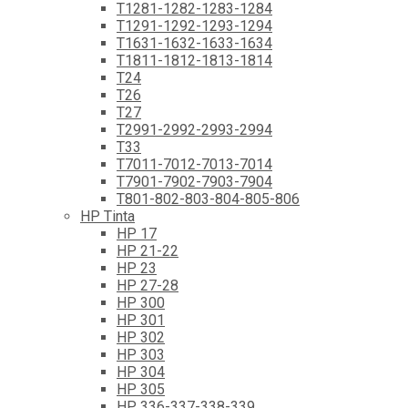
T1281-1282-1283-1284
T1291-1292-1293-1294
T1631-1632-1633-1634
T1811-1812-1813-1814
T24
T26
T27
T2991-2992-2993-2994
T33
T7011-7012-7013-7014
T7901-7902-7903-7904
T801-802-803-804-805-806
HP Tinta
HP 17
HP 21-22
HP 23
HP 27-28
HP 300
HP 301
HP 302
HP 303
HP 304
HP 305
HP 336-337-338-339