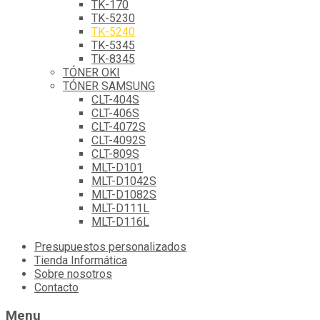
TK-170
TK-5230
TK-5240
TK-5345
TK-8345
TÓNER OKI
TÓNER SAMSUNG
CLT-404S
CLT-406S
CLT-4072S
CLT-4092S
CLT-809S
MLT-D101
MLT-D1042S
MLT-D1082S
MLT-D111L
MLT-D116L
Skip
Presupuestos personalizados
to
Tienda Informática
content
Sobre nosotros
Contacto
Menu