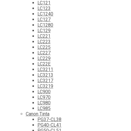
LC121
LC123
LC1240
LC127
LC1280
LC129
LC221
LC223
LC225
LC227
LC229
LC22E
LC3211
LC3213
LC3217
LC3219
LC900
LC970
LC980
LC985
Canon Tinta
PG37-CL38
PG40-CL41
PG50-CL51