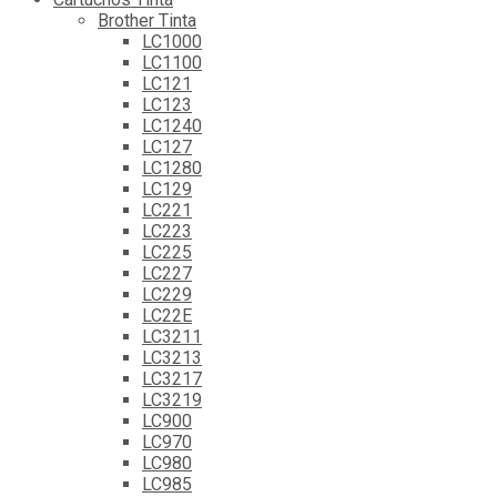
Brother Tinta
LC1000
LC1100
LC121
LC123
LC1240
LC127
LC1280
LC129
LC221
LC223
LC225
LC227
LC229
LC22E
LC3211
LC3213
LC3217
LC3219
LC900
LC970
LC980
LC985