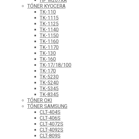
HP W207XA
TÓNER KYOCERA
TK-110
TK-1115
TK-1125
TK-1140
TK-1150
TK-1160
TK-1170
TK-130
TK-160
TK-17/18/100
TK-170
TK-5230
TK-5240
TK-5345
TK-8345
TÓNER OKI
TÓNER SAMSUNG
CLT-404S
CLT-406S
CLT-4072S
CLT-4092S
CLT-809S