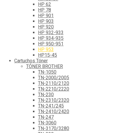
HP 62
HP 78
HP 901
HP 903
HP 920
HP 932-933
HP 934-935
HP 950-951
HP 953
HP15-45
Cartuchos Tóner
TÓNER BROTHER
TN-1050
TN-2000/2005
TN-2110/2120
TN-2210/2220
TN-230
TN-2310/2320
TN-241/245
TN-2410/2420
TN-247
TN-3060
TN-3170/3280