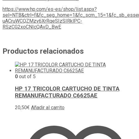
https://www.hp.com/es-es/shop/list.aspx?
sel=NTB&ctrl=f&fc_seg_home=1&fc_scrn_15=1&fc_sb_esse
uACruWCQZMzv6XrRqeSIzSIRklPC-
RSzCG2xoCNIcQAvD_BwE
Productos relacionados
0
out of 5
HP 17 TRICOLOR CARTUCHO DE TINTA
REMANUFACTURADO C6625AE
20,50
€
Añadir al carrito