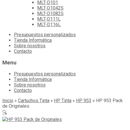
MLT-D101
MLT-D1042S
MLT-D1082S
MLT-D111L
MLT-D116L
Skip
Presupuestos personalizados
to
Tienda Informática
content
Sobre nosotros
Contacto
Menu
Presupuestos personalizados
Tienda Informática
Sobre nosotros
Contacto
Inicio
»
Cartuchos Tinta
»
HP Tinta
»
HP 953
»
HP 953 Pack
de Originales
🔍