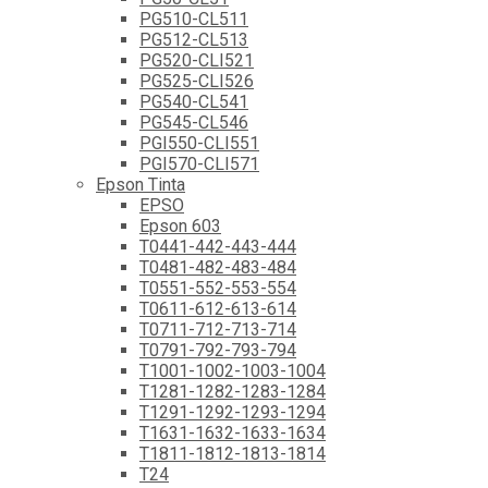
PG510-CL511
PG512-CL513
PG520-CLI521
PG525-CLI526
PG540-CL541
PG545-CL546
PGI550-CLI551
PGI570-CLI571
Epson Tinta
EPSO
Epson 603
T0441-442-443-444
T0481-482-483-484
T0551-552-553-554
T0611-612-613-614
T0711-712-713-714
T0791-792-793-794
T1001-1002-1003-1004
T1281-1282-1283-1284
T1291-1292-1293-1294
T1631-1632-1633-1634
T1811-1812-1813-1814
T24