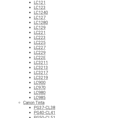
LC121
LC123
LC1240
LC127
LC1280
LC129
LC221
LC223
LC225
LC227
LC229
LC22E
LC3211
LC3213
LC3217
LC3219
LC900
LC970
LC980
LC985
Canon Tinta
PG37-CL38
PG40-CL41
PG50-CL51