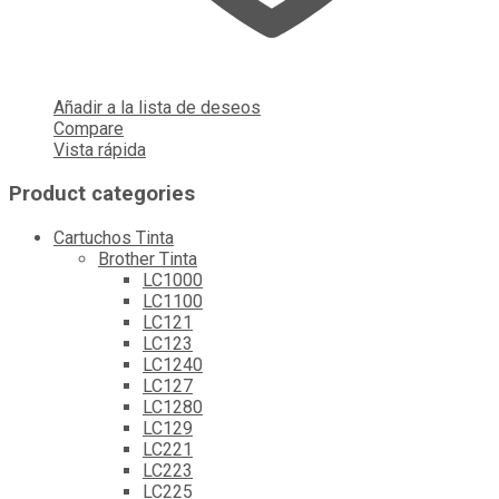
Añadir a la lista de deseos
Compare
Vista rápida
Product categories
Cartuchos Tinta
Brother Tinta
LC1000
LC1100
LC121
LC123
LC1240
LC127
LC1280
LC129
LC221
LC223
LC225