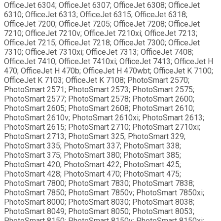
OfficeJet 6304; OfficeJet 6307; OfficeJet 6308; OfficeJet
6310; OfficeJet 6313; OfficeJet 6315; OfficeJet 6318;
OfficeJet 7200; OfficeJet 7205; OfficeJet 7208; OfficeJet
7210; OfficeJet 7210v; OfficeJet 7210xi; OfficeJet 7213;
OfficeJet 7215; OfficeJet 7218; OfficeJet 7300; OfficeJet
7310; OfficeJet 7310xi; OfficeJet 7313; OfficeJet 7408;
OfficeJet 7410; OfficeJet 7410xi; OfficeJet 7413; OfficeJet H
470; OfficeJet H 470b; OfficeJet H 470wbt; OfficeJet K 7100;
OfficeJet K 7103; OfficeJet K 7108; PhotoSmart 2570;
PhotoSmart 2571; PhotoSmart 2573; PhotoSmart 2575;
PhotoSmart 2577; PhotoSmart 2578; PhotoSmart 2600;
PhotoSmart 2605; PhotoSmart 2608; PhotoSmart 2610;
PhotoSmart 2610v; PhotoSmart 2610xi; PhotoSmart 2613;
PhotoSmart 2615; PhotoSmart 2710; PhotoSmart 2710xi;
PhotoSmart 2713; PhotoSmart 325; PhotoSmart 329;
PhotoSmart 335; PhotoSmart 337; PhotoSmart 338;
PhotoSmart 375; PhotoSmart 380; PhotoSmart 385;
PhotoSmart 420; PhotoSmart 422; PhotoSmart 425;
PhotoSmart 428; PhotoSmart 470; PhotoSmart 475;
PhotoSmart 7800; PhotoSmart 7830; PhotoSmart 7838;
PhotoSmart 7850; PhotoSmart 7850v; PhotoSmart 7850xi;
PhotoSmart 8000; PhotoSmart 8030; PhotoSmart 8038;
PhotoSmart 8049; PhotoSmart 8050; PhotoSmart 8053;
PhotoSmart 8150; PhotoSmart 8150v; PhotoSmart 8150xi;