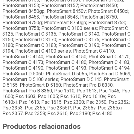
PhotoSmart 8153; PhotoSmart 8157; PhotoSmart 8450;
PhotoSmart 8450gp; PhotoSmart 8450v; PhotoSmart 8450xi;
PhotoSmart 8453; PhotoSmart 8543; PhotoSmart 8750;
PhotoSmart 8750g; PhotoSmart 8750gp; PhotoSmart 8753;
PhotoSmart 8758; PhotoSmart C 3100 series; PhotoSmart C
3125; PhotoSmart C 3135; PhotoSmart C 3140; PhotoSmart C
3150; PhotoSmart C 3170; PhotoSmart C 3175; PhotoSmart C
3180; PhotoSmart C 3183; PhotoSmart C 3190; PhotoSmart C
3194; PhotoSmart C 4100 series; PhotoSmart C 4110;
PhotoSmart C 4140; PhotoSmart C 4150; PhotoSmart C 4170;
PhotoSmart C 4173; PhotoSmart C 4180; PhotoSmart C 4183;
PhotoSmart C 4190; PhotoSmart C 4193; PhotoSmart C 4194;
PhotoSmart D 5060; PhotoSmart D 5065; PhotoSmart D 5069;
PhotoSmart D 5100 series; PhotoSmart D 5145; PhotoSmart
D 5155; PhotoSmart D 5160; PhotoSmart Pro B 8330;
PhotoSmart Pro B 8350; Psc 1510; Psc 1513; Psc 1545; Psc
1600; Psc 1603; Psc 1605; Psc 1610; Psc 1610v; Psc
1610xi; Psc 1613; Psc 1615; Psc 2300; Psc 2350; Psc 2352;
Psc 2353; Psc 2355; Psc 2355P; Psc 2355v; Psc 2355xi;
Psc 2357; Psc 2358; Psc 2610; Psc 3180; Psc 4180.
Productos relacionados