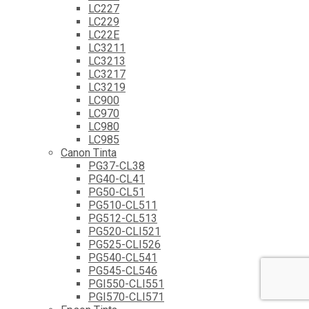
LC227
LC229
LC22E
LC3211
LC3213
LC3217
LC3219
LC900
LC970
LC980
LC985
Canon Tinta
PG37-CL38
PG40-CL41
PG50-CL51
PG510-CL511
PG512-CL513
PG520-CLI521
PG525-CLI526
PG540-CL541
PG545-CL546
PGI550-CLI551
PGI570-CLI571