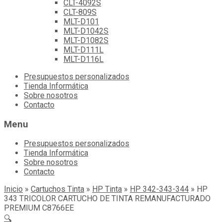
CLT-4092S
CLT-809S
MLT-D101
MLT-D1042S
MLT-D1082S
MLT-D111L
MLT-D116L
Skip
Presupuestos personalizados
to
Tienda Informática
content
Sobre nosotros
Contacto
Menu
Presupuestos personalizados
Tienda Informática
Sobre nosotros
Contacto
Inicio
»
Cartuchos Tinta
»
HP Tinta
»
HP 342-343-344
»
HP
343 TRICOLOR CARTUCHO DE TINTA REMANUFACTURADO
PREMIUM C8766EE
🔍