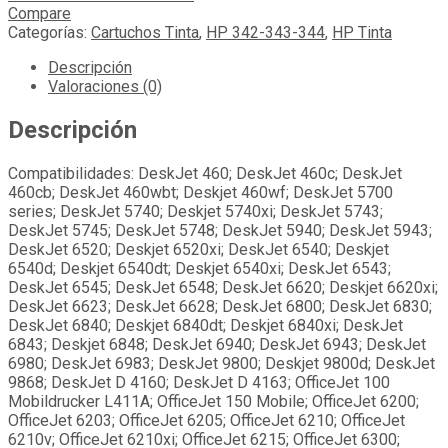
Compare
Categorías:
Cartuchos Tinta
,
HP 342-343-344
,
HP Tinta
Descripción
Valoraciones (0)
Descripción
Compatibilidades: DeskJet 460; DeskJet 460c; DeskJet
460cb; DeskJet 460wbt; Deskjet 460wf; DeskJet 5700
series; DeskJet 5740; Deskjet 5740xi; DeskJet 5743;
DeskJet 5745; DeskJet 5748; DeskJet 5940; DeskJet 5943;
DeskJet 6520; Deskjet 6520xi; DeskJet 6540; Deskjet
6540d; Deskjet 6540dt; Deskjet 6540xi; DeskJet 6543;
DeskJet 6545; DeskJet 6548; DeskJet 6620; Deskjet 6620xi;
DeskJet 6623; DeskJet 6628; DeskJet 6800; DeskJet 6830;
DeskJet 6840; Deskjet 6840dt; Deskjet 6840xi; DeskJet
6843; Deskjet 6848; DeskJet 6940; DeskJet 6943; DeskJet
6980; DeskJet 6983; DeskJet 9800; Deskjet 9800d; DeskJet
9868; DeskJet D 4160; DeskJet D 4163; OfficeJet 100
Mobildrucker L411A; OfficeJet 150 Mobile; OfficeJet 6200;
OfficeJet 6203; OfficeJet 6205; OfficeJet 6210; OfficeJet
6210v; OfficeJet 6210xi; OfficeJet 6215; OfficeJet 6300;