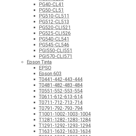
PG40-CL41
PG50-CL51
PG510-CL511
PG512-CL513
PG520-CLI521
PG525-CLI526
PG540-CL541
PG545-CL546
PGI550-CLI551
PGI570-CLI571
Epson Tinta
EPSO
Epson 603
T0441-442-443-444
T0481-482-483-484
T0551-552-553-554
T0611-612-613-614
T0711-712-713-714
T0791-792-793-794
T1001-1002-1003-1004
T1281-1282-1283-1284
T1291-1292-1293-1294
T1631-1632-1633-1634