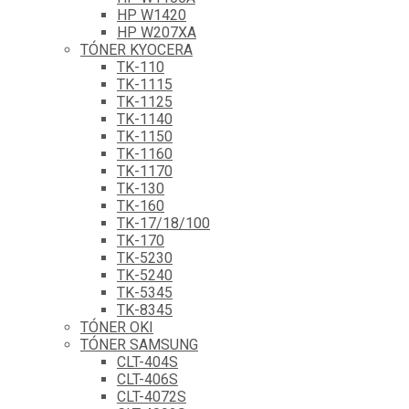
HP W1420
HP W207XA
TÓNER KYOCERA
TK-110
TK-1115
TK-1125
TK-1140
TK-1150
TK-1160
TK-1170
TK-130
TK-160
TK-17/18/100
TK-170
TK-5230
TK-5240
TK-5345
TK-8345
TÓNER OKI
TÓNER SAMSUNG
CLT-404S
CLT-406S
CLT-4072S