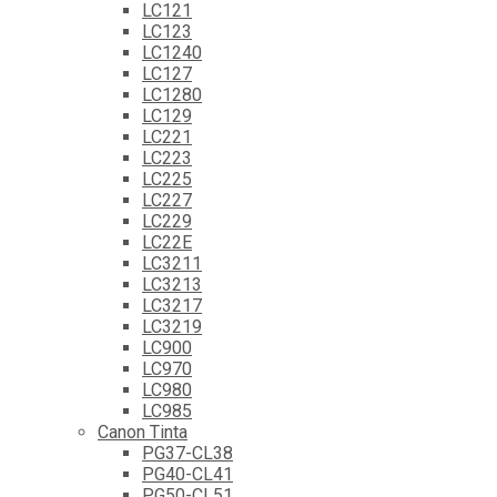
LC121
LC123
LC1240
LC127
LC1280
LC129
LC221
LC223
LC225
LC227
LC229
LC22E
LC3211
LC3213
LC3217
LC3219
LC900
LC970
LC980
LC985
Canon Tinta
PG37-CL38
PG40-CL41
PG50-CL51