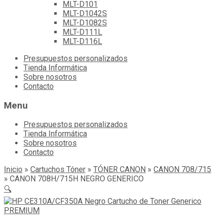
MLT-D101
MLT-D1042S
MLT-D1082S
MLT-D111L
MLT-D116L
Skip
Presupuestos personalizados
to
Tienda Informática
content
Sobre nosotros
Contacto
Menu
Presupuestos personalizados
Tienda Informática
Sobre nosotros
Contacto
Inicio
»
Cartuchos Tóner
»
TÓNER CANON
»
CANON 708/715
»
CANON 708H/715H NEGRO GENERICO
🔍