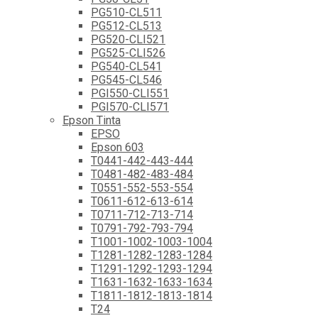
PG510-CL511
PG512-CL513
PG520-CLI521
PG525-CLI526
PG540-CL541
PG545-CL546
PGI550-CLI551
PGI570-CLI571
Epson Tinta
EPSO
Epson 603
T0441-442-443-444
T0481-482-483-484
T0551-552-553-554
T0611-612-613-614
T0711-712-713-714
T0791-792-793-794
T1001-1002-1003-1004
T1281-1282-1283-1284
T1291-1292-1293-1294
T1631-1632-1633-1634
T1811-1812-1813-1814
T24