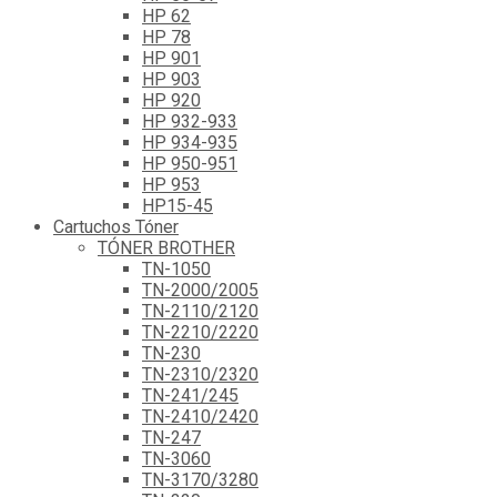
HP 62
HP 78
HP 901
HP 903
HP 920
HP 932-933
HP 934-935
HP 950-951
HP 953
HP15-45
Cartuchos Tóner
TÓNER BROTHER
TN-1050
TN-2000/2005
TN-2110/2120
TN-2210/2220
TN-230
TN-2310/2320
TN-241/245
TN-2410/2420
TN-247
TN-3060
TN-3170/3280