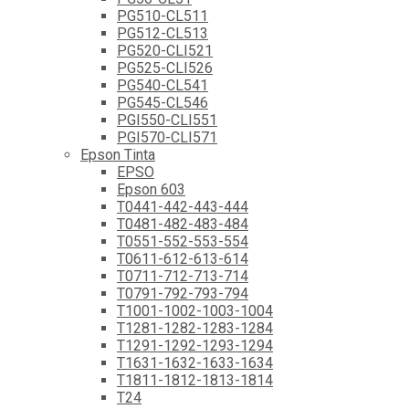
PG510-CL511
PG512-CL513
PG520-CLI521
PG525-CLI526
PG540-CL541
PG545-CL546
PGI550-CLI551
PGI570-CLI571
Epson Tinta
EPSO
Epson 603
T0441-442-443-444
T0481-482-483-484
T0551-552-553-554
T0611-612-613-614
T0711-712-713-714
T0791-792-793-794
T1001-1002-1003-1004
T1281-1282-1283-1284
T1291-1292-1293-1294
T1631-1632-1633-1634
T1811-1812-1813-1814
T24