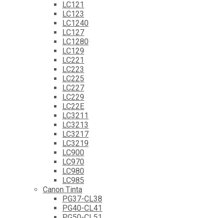
LC121
LC123
LC1240
LC127
LC1280
LC129
LC221
LC223
LC225
LC227
LC229
LC22E
LC3211
LC3213
LC3217
LC3219
LC900
LC970
LC980
LC985
Canon Tinta
PG37-CL38
PG40-CL41
PG50-CL51