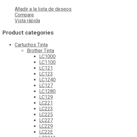
Añadir a la lista de deseos
Compare
Vista rápida
Product categories
Cartuchos Tinta
Brother Tinta
LC1000
LC1100
LC121
LC123
LC1240
LC127
LC1280
LC129
LC221
LC223
LC225
LC227
LC229
LC22E