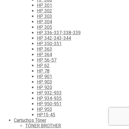
HP 301
HP 302
HP 303
HP 304
HP 305
HP 336-337-338-339
HP 342-343-344
HP 350-351
HP 363
HP 364
HP 56-57
HP 62
HP 78
HP 901
HP 903
HP 920
HP 932-933
HP 934-935
HP 950-951
HP 953
HP15-45
Cartuchos Tóner
TÓNER BROTHER