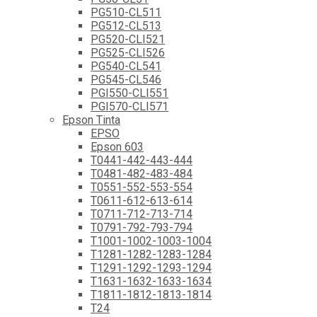
PG510-CL511
PG512-CL513
PG520-CLI521
PG525-CLI526
PG540-CL541
PG545-CL546
PGI550-CLI551
PGI570-CLI571
Epson Tinta
EPSO
Epson 603
T0441-442-443-444
T0481-482-483-484
T0551-552-553-554
T0611-612-613-614
T0711-712-713-714
T0791-792-793-794
T1001-1002-1003-1004
T1281-1282-1283-1284
T1291-1292-1293-1294
T1631-1632-1633-1634
T1811-1812-1813-1814
T24