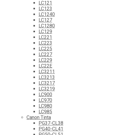
LC121
LC123
LC1240
LC127
LC1280
LC129
LC221
LC223
LC225
LC227
LC229
LC22E
LC3211
LC3213
LC3217
LC3219
LC900
LC970
LC980
LC985
Canon Tinta
PG37-CL38
PG40-CL41
PG50-CL51