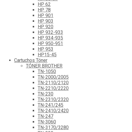
HP 62
HP 78
HP 901
HP 903
HP 920
HP 932-933
HP 934-935
HP 950-951
HP 953
HP15-45
Cartuchos Tóner
TÓNER BROTHER
TN-1050
TN-2000/2005
TN-2110/2120
TN-2210/2220
TN-230
TN-2310/2320
TN-241/245
TN-2410/2420
TN-247
TN-3060
TN-3170/3280