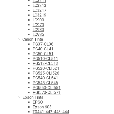
LC3211
LC3213
LC3217
LC3219
LC900
LC970
LC980
LC985
Canon Tinta
PG37-CL38
PG40-CL41
PG50-CL51
PG510-CL511
PG512-CL513
PG520-CLI521
PG525-CLI526
PG540-CL541
PG545-CL546
PGI550-CLI551
PGI570-CLI571
Epson Tinta
EPSO
Epson 603
T0441-442-443-444