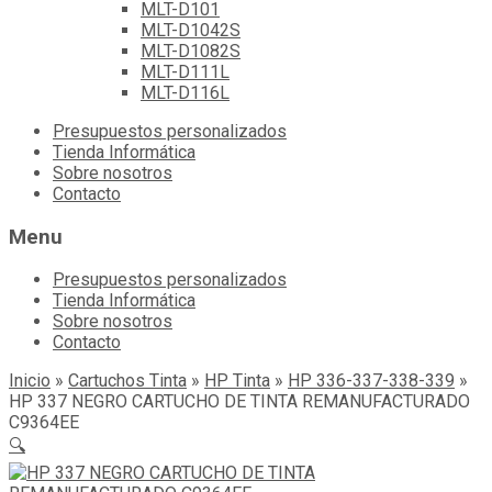
MLT-D101
MLT-D1042S
MLT-D1082S
MLT-D111L
MLT-D116L
Skip
Presupuestos personalizados
to
Tienda Informática
content
Sobre nosotros
Contacto
Menu
Presupuestos personalizados
Tienda Informática
Sobre nosotros
Contacto
Inicio
»
Cartuchos Tinta
»
HP Tinta
»
HP 336-337-338-339
»
HP 337 NEGRO CARTUCHO DE TINTA REMANUFACTURADO
C9364EE
🔍