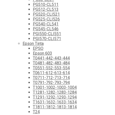
PG510-CL511
PG512-CL513
PG520-CLI521
PG525-CLI526
PG540-CL541
PG545-CL546
PGI550-CLI551
PGI570-CLI571
Epson Tinta
EPSO
Epson 603
T0441-442-443-444
T0481-482-483-484
T0551-552-553-554
T0611-612-613-614
T0711-712-713-714
T0791-792-793-794
T1001-1002-1003-1004
T1281-1282-1283-1284
T1291-1292-1293-1294
T1631-1632-1633-1634
T1811-1812-1813-1814
T24