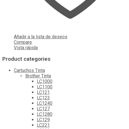
Añadir a la lista de deseos
Compare
Vista rápida
Product categories
Cartuchos Tinta
Brother Tinta
LC1000
LC1100
LC121
LC123
LC1240
LC127
LC1280
LC129
LC221