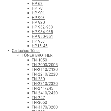
HP 62
HP 78
HP 901
HP 903
HP 920
HP 932-933
HP 934-935
HP 950-951
HP 953
HP15-45
Cartuchos Tóner
TÓNER BROTHER
TN-1050
TN-2000/2005
TN-2110/2120
TN-2210/2220
TN-230
TN-2310/2320
TN-241/245
TN-2410/2420
TN-247
TN-3060
TN-3170/3280