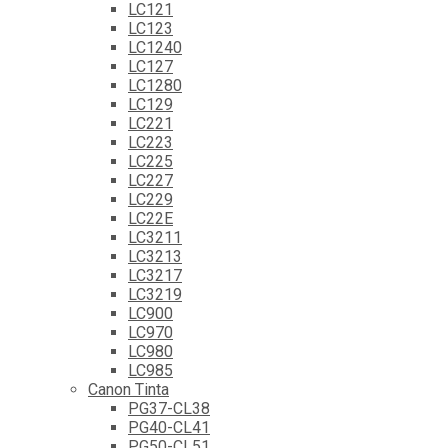
LC121
LC123
LC1240
LC127
LC1280
LC129
LC221
LC223
LC225
LC227
LC229
LC22E
LC3211
LC3213
LC3217
LC3219
LC900
LC970
LC980
LC985
Canon Tinta
PG37-CL38
PG40-CL41
PG50-CL51