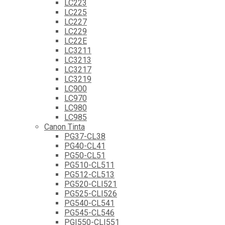
LC223
LC225
LC227
LC229
LC22E
LC3211
LC3213
LC3217
LC3219
LC900
LC970
LC980
LC985
Canon Tinta
PG37-CL38
PG40-CL41
PG50-CL51
PG510-CL511
PG512-CL513
PG520-CLI521
PG525-CLI526
PG540-CL541
PG545-CL546
PGI550-CLI551