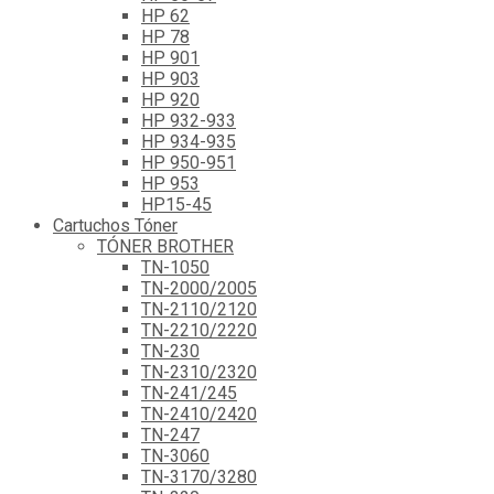
HP 62
HP 78
HP 901
HP 903
HP 920
HP 932-933
HP 934-935
HP 950-951
HP 953
HP15-45
Cartuchos Tóner
TÓNER BROTHER
TN-1050
TN-2000/2005
TN-2110/2120
TN-2210/2220
TN-230
TN-2310/2320
TN-241/245
TN-2410/2420
TN-247
TN-3060
TN-3170/3280