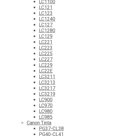
LC1100
LC121
LC123
LC1240
LC127
LC1280
LC129
LC221
LC223
LC225
LC227
LC229
LC22E
LC3211
LC3213
LC3217
LC3219
LC900
LC970
LC980
LC985
Canon Tinta
PG37-CL38
PG40-CL41