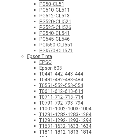
PG50-CL51
PG510-CL511
PG512-CL513
PG520-CLI521
PG525-CLI526
PG540-CL541
PG545-CL546
PGI550-CLI551
PGI570-CLI571
Epson Tinta
EPSO
Epson 603
T0441-442-443-444
T0481-482-483-484
T0551-552-553-554
T0611-612-613-614
T0711-712-713-714
T0791-792-793-794
T1001-1002-1003-1004
T1281-1282-1283-1284
T1291-1292-1293-1294
T1631-1632-1633-1634
T1811-1812-1813-1814