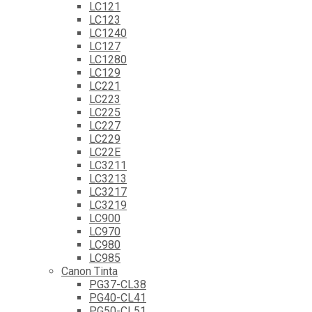
LC121
LC123
LC1240
LC127
LC1280
LC129
LC221
LC223
LC225
LC227
LC229
LC22E
LC3211
LC3213
LC3217
LC3219
LC900
LC970
LC980
LC985
Canon Tinta
PG37-CL38
PG40-CL41
PG50-CL51