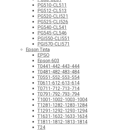
PG510-CL511
PG512-CL513
PG520-CLI521
PG525-CLI526
PG540-CL541
PG545-CL546
PGI550-CLI551
PGI570-CLI571
Epson Tinta
EPSO
Epson 603
T0441-442-443-444
T0481-482-483-484
T0551-552-553-554
T0611-612-613-614
T0711-712-713-714
T0791-792-793-794
T1001-1002-1003-1004
T1281-1282-1283-1284
T1291-1292-1293-1294
T1631-1632-1633-1634
T1811-1812-1813-1814
T24