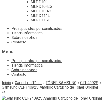
MLT-D101
MLT-D1042S
MLT-D1082S
MLT-D111L
MLT-D116L
Skip
Presupuestos personalizados
to
Tienda Informática
content
Sobre nosotros
Contacto
Menu
Presupuestos personalizados
Tienda Informática
Sobre nosotros
Contacto
Inicio
»
Cartuchos Tóner
»
TÓNER SAMSUNG
»
CLT-4092S
»
Samsung CLT-Y4092S Amarillo Cartucho de Toner Original
🔍