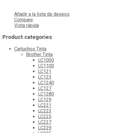
Añadir a la lista de deseos
Compare
Vista rápida
Product categories
Cartuchos Tinta
Brother Tinta
LC1000
LC1100
LC121
LC123
LC1240
LC127
LC1280
LC129
LC221
LC223
LC225
LC227
LC229