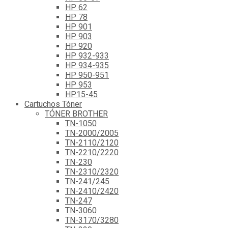
HP 62
HP 78
HP 901
HP 903
HP 920
HP 932-933
HP 934-935
HP 950-951
HP 953
HP15-45
Cartuchos Tóner
TÓNER BROTHER
TN-1050
TN-2000/2005
TN-2110/2120
TN-2210/2220
TN-230
TN-2310/2320
TN-241/245
TN-2410/2420
TN-247
TN-3060
TN-3170/3280