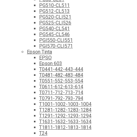
PG510-CL511
PG512-CL513
PG520-CLI521
PG525-CLI526
PG540-CL541
PG545-CL546
PGI550-CLI551
PGI570-CLI571
Epson Tinta
EPSO
Epson 603
T0441-442-443-444
T0481-482-483-484
T0551-552-553-554
T0611-612-613-614
T0711-712-713-714
T0791-792-793-794
T1001-1002-1003-1004
T1281-1282-1283-1284
T1291-1292-1293-1294
T1631-1632-1633-1634
T1811-1812-1813-1814
T24