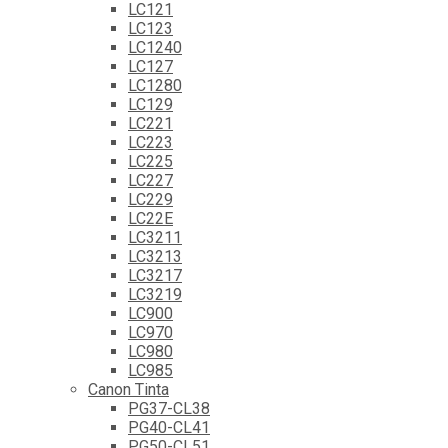
LC121
LC123
LC1240
LC127
LC1280
LC129
LC221
LC223
LC225
LC227
LC229
LC22E
LC3211
LC3213
LC3217
LC3219
LC900
LC970
LC980
LC985
Canon Tinta
PG37-CL38
PG40-CL41
PG50-CL51