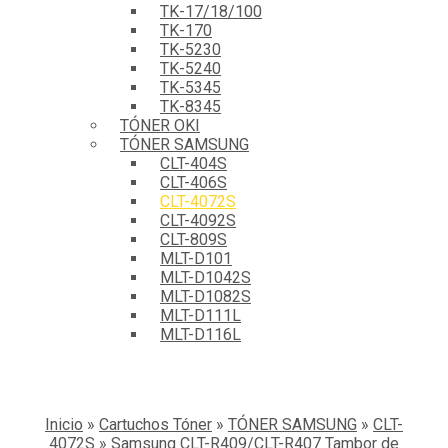
TK-17/18/100
TK-170
TK-5230
TK-5240
TK-5345
TK-8345
TÓNER OKI
TÓNER SAMSUNG
CLT-404S
CLT-406S
CLT-4072S
CLT-4092S
CLT-809S
MLT-D101
MLT-D1042S
MLT-D1082S
MLT-D111L
MLT-D116L
Inicio
»
Cartuchos Tóner
»
TÓNER SAMSUNG
»
CLT-
4072S
»
Samsung CLT-R409/CLT-R407 Tambor de