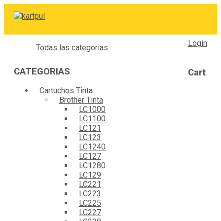
Login
Todas las categorias
CATEGORIAS
Cart
Cartuchos Tinta
Brother Tinta
LC1000
LC1100
LC121
LC123
LC1240
LC127
LC1280
LC129
LC221
LC223
LC225
LC227