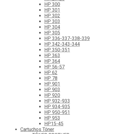
HP 300
HP 301
HP 302
HP 303
HP 304
HP 305
HP 336-337-338-339
HP 342-343-344
HP 350-351
HP 363
HP 364
HP 56-57
HP 62
HP 78
HP 901
HP 903
HP 920
HP 932-933
HP 934-935
HP 950-951
HP 953
HP15-45
Cartuchos Tóner