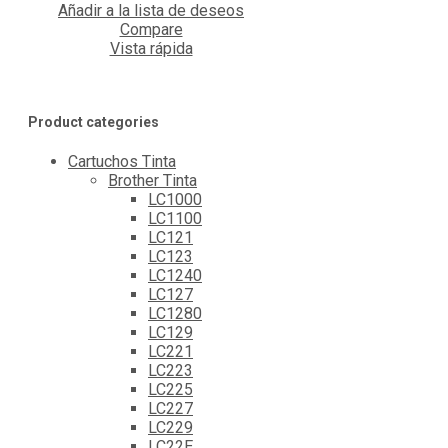
Añadir a la lista de deseos
Compare
Vista rápida
Product categories
Cartuchos Tinta
Brother Tinta
LC1000
LC1100
LC121
LC123
LC1240
LC127
LC1280
LC129
LC221
LC223
LC225
LC227
LC229
LC22E