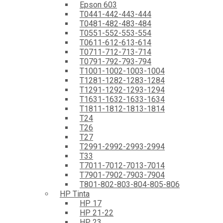
Epson 603
T0441-442-443-444
T0481-482-483-484
T0551-552-553-554
T0611-612-613-614
T0711-712-713-714
T0791-792-793-794
T1001-1002-1003-1004
T1281-1282-1283-1284
T1291-1292-1293-1294
T1631-1632-1633-1634
T1811-1812-1813-1814
T24
T26
T27
T2991-2992-2993-2994
T33
T7011-7012-7013-7014
T7901-7902-7903-7904
T801-802-803-804-805-806
HP Tinta
HP 17
HP 21-22
HP 23