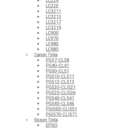
LC229
LC22E
LC3211
LC3213
LC3217
LC3219
LC900
LC970
LC980
LC985
Canon Tinta
PG37-CL38
PG40-CL41
PG50-CL51
PG510-CL511
PG512-CL513
PG520-CLI521
PG525-CLI526
PG540-CL541
PG545-CL546
PGI550-CLI551
PGI570-CLI571
Epson Tinta
EPSO