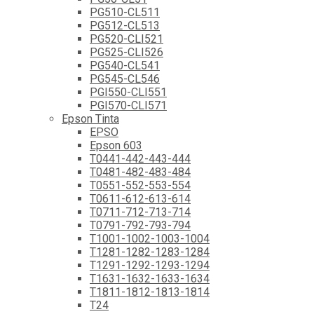
PG510-CL511
PG512-CL513
PG520-CLI521
PG525-CLI526
PG540-CL541
PG545-CL546
PGI550-CLI551
PGI570-CLI571
Epson Tinta
EPSO
Epson 603
T0441-442-443-444
T0481-482-483-484
T0551-552-553-554
T0611-612-613-614
T0711-712-713-714
T0791-792-793-794
T1001-1002-1003-1004
T1281-1282-1283-1284
T1291-1292-1293-1294
T1631-1632-1633-1634
T1811-1812-1813-1814
T24