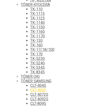
HP W207XA
TÓNER KYOCERA
TK-110
TK-1115
TK-1125
TK-1140
TK-1150
TK-1160
TK-1170
TK-130
TK-160
TK-17/18/100
TK-170
TK-5230
TK-5240
TK-5345
TK-8345
TÓNER OKI
TÓNER SAMSUNG
CLT-404S
CLT-406S
CLT-4072S
CLT-4092S
CLT-809S