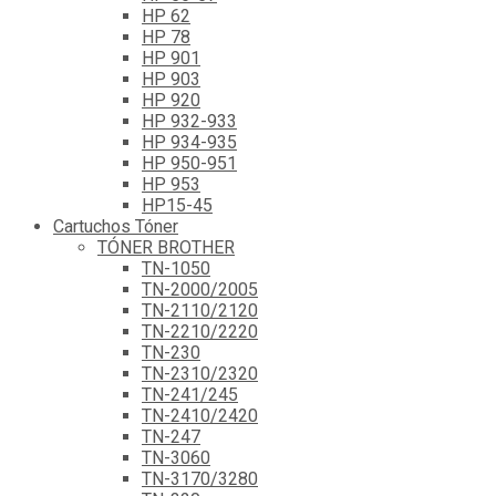
HP 62
HP 78
HP 901
HP 903
HP 920
HP 932-933
HP 934-935
HP 950-951
HP 953
HP15-45
Cartuchos Tóner
TÓNER BROTHER
TN-1050
TN-2000/2005
TN-2110/2120
TN-2210/2220
TN-230
TN-2310/2320
TN-241/245
TN-2410/2420
TN-247
TN-3060
TN-3170/3280