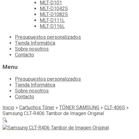
MLT-D101
MLT-D1042S
MLT-D1082S
MLT-D111L
MLT-D116L
Skip
Presupuestos personalizados
to
Tienda Informática
content
Sobre nosotros
Contacto
Menu
Presupuestos personalizados
Tienda Informática
Sobre nosotros
Contacto
Inicio
»
Cartuchos Tóner
»
TÓNER SAMSUNG
»
CLT-406S
»
Samsung CLT-R406 Tambor de Imagen Original
🔍