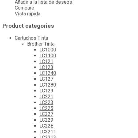
Añadir a la lista de deseos
Compare
Vista rápida
Product categories
Cartuchos Tinta
Brother Tinta
LC1000
LC1100
LC121
LC123
LC1240
LC127
LC1280
LC129
LC221
LC223
LC225
LC227
LC229
LC22E
LC3211
LC3213