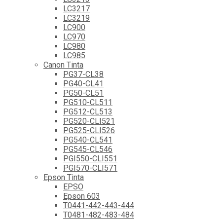
LC3217
LC3219
LC900
LC970
LC980
LC985
Canon Tinta
PG37-CL38
PG40-CL41
PG50-CL51
PG510-CL511
PG512-CL513
PG520-CLI521
PG525-CLI526
PG540-CL541
PG545-CL546
PGI550-CLI551
PGI570-CLI571
Epson Tinta
EPSO
Epson 603
T0441-442-443-444
T0481-482-483-484