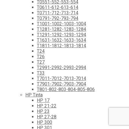
T0551-552-553-554
T0611-612-613-614
T0711-712-713-714
T0791-792-793-794
T1001-1002-1003-1004
T1281-1282-1283-1284
T1291-1292-1293-1294
T1631-1632-1633-1634
T1811-1812-1813-1814
T24
T26
T27
T2991-2992-2993-2994
T33
T7011-7012-7013-7014
T7901-7902-7903-7904
T801-802-803-804-805-806
HP Tinta
HP 17
HP 21-22
HP 23
HP 27-28
HP 300
HP 301