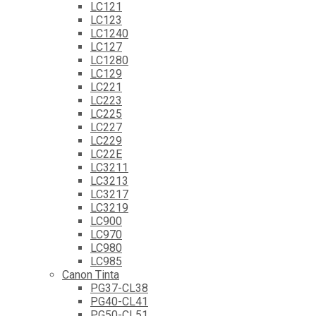
LC121
LC123
LC1240
LC127
LC1280
LC129
LC221
LC223
LC225
LC227
LC229
LC22E
LC3211
LC3213
LC3217
LC3219
LC900
LC970
LC980
LC985
Canon Tinta
PG37-CL38
PG40-CL41
PG50-CL51