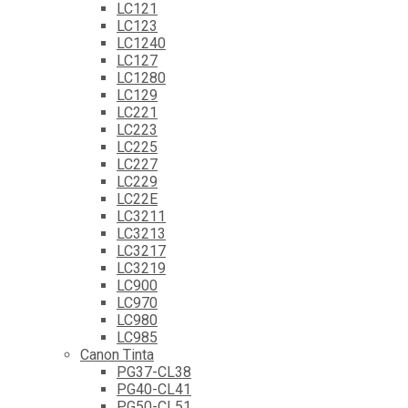
LC121
LC123
LC1240
LC127
LC1280
LC129
LC221
LC223
LC225
LC227
LC229
LC22E
LC3211
LC3213
LC3217
LC3219
LC900
LC970
LC980
LC985
Canon Tinta
PG37-CL38
PG40-CL41
PG50-CL51