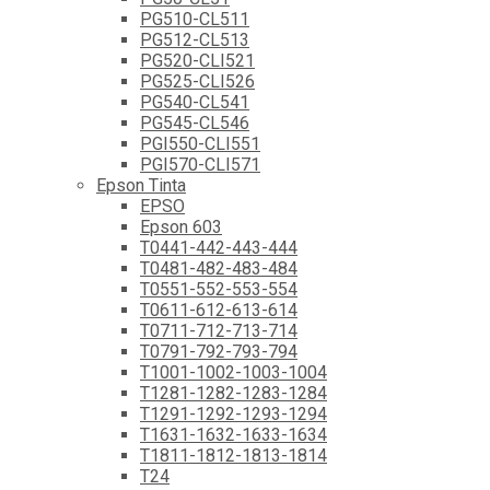
PG510-CL511
PG512-CL513
PG520-CLI521
PG525-CLI526
PG540-CL541
PG545-CL546
PGI550-CLI551
PGI570-CLI571
Epson Tinta
EPSO
Epson 603
T0441-442-443-444
T0481-482-483-484
T0551-552-553-554
T0611-612-613-614
T0711-712-713-714
T0791-792-793-794
T1001-1002-1003-1004
T1281-1282-1283-1284
T1291-1292-1293-1294
T1631-1632-1633-1634
T1811-1812-1813-1814
T24