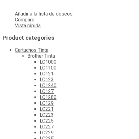
Añadir a la lista de deseos
Compare
Vista rápida
Product categories
Cartuchos Tinta
Brother Tinta
LC1000
LC1100
LC121
LC123
LC1240
LC127
LC1280
LC129
LC221
LC223
LC225
LC227
LC229
LC22E