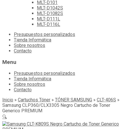
MLT-D101
MLT-D1042S
MLT-D1082S
MLT-D111L
MLT-D116L
Skip
Presupuestos personalizados
to
Tienda Informática
content
Sobre nosotros
Contacto
Menu
Presupuestos personalizados
Tienda Informática
Sobre nosotros
Contacto
Inicio
»
Cartuchos Tóner
»
TÓNER SAMSUNG
»
CLT-406S
»
Samsung CLP360/CLX3305 Negro Cartucho de Toner
Generico PREMIUM
🔍