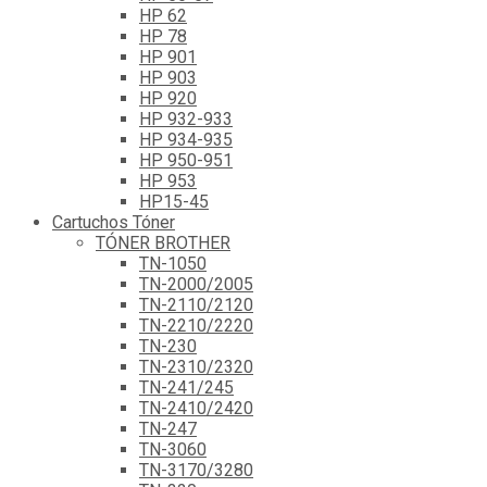
HP 62
HP 78
HP 901
HP 903
HP 920
HP 932-933
HP 934-935
HP 950-951
HP 953
HP15-45
Cartuchos Tóner
TÓNER BROTHER
TN-1050
TN-2000/2005
TN-2110/2120
TN-2210/2220
TN-230
TN-2310/2320
TN-241/245
TN-2410/2420
TN-247
TN-3060
TN-3170/3280