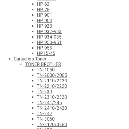
HP 62
HP 78
HP 901
HP 903
HP 920
HP 932-933
HP 934-935
HP 950-951
HP 953
HP15-45
Cartuchos Tóner
TÓNER BROTHER
TN-1050
TN-2000/2005
TN-2110/2120
TN-2210/2220
TN-230
TN-2310/2320
TN-241/245
TN-2410/2420
TN-247
TN-3060
TN-3170/3280