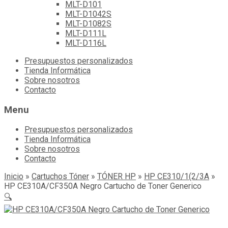
MLT-D101
MLT-D1042S
MLT-D1082S
MLT-D111L
MLT-D116L
Skip
Presupuestos personalizados
to
Tienda Informática
content
Sobre nosotros
Contacto
Menu
Presupuestos personalizados
Tienda Informática
Sobre nosotros
Contacto
Inicio
»
Cartuchos Tóner
»
TÓNER HP
»
HP CE310/1(2/3A
»
HP CE310A/CF350A Negro Cartucho de Toner Generico
🔍