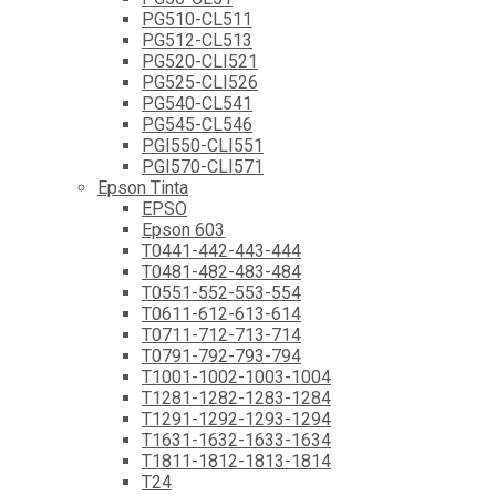
PG510-CL511
PG512-CL513
PG520-CLI521
PG525-CLI526
PG540-CL541
PG545-CL546
PGI550-CLI551
PGI570-CLI571
Epson Tinta
EPSO
Epson 603
T0441-442-443-444
T0481-482-483-484
T0551-552-553-554
T0611-612-613-614
T0711-712-713-714
T0791-792-793-794
T1001-1002-1003-1004
T1281-1282-1283-1284
T1291-1292-1293-1294
T1631-1632-1633-1634
T1811-1812-1813-1814
T24