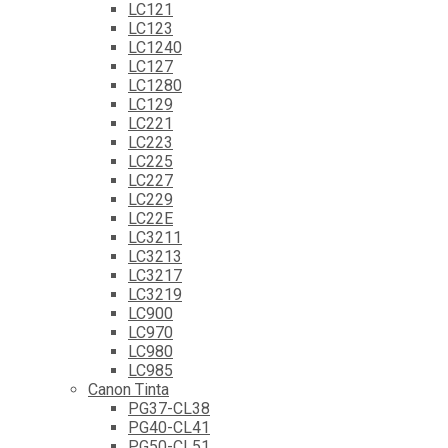
LC121
LC123
LC1240
LC127
LC1280
LC129
LC221
LC223
LC225
LC227
LC229
LC22E
LC3211
LC3213
LC3217
LC3219
LC900
LC970
LC980
LC985
Canon Tinta
PG37-CL38
PG40-CL41
PG50-CL51