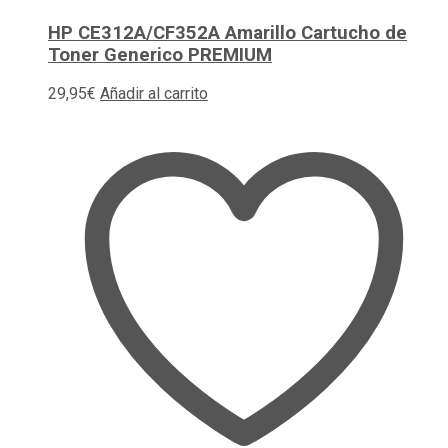
HP CE312A/CF352A Amarillo Cartucho de
Toner Generico PREMIUM
29,95
€
Añadir al carrito