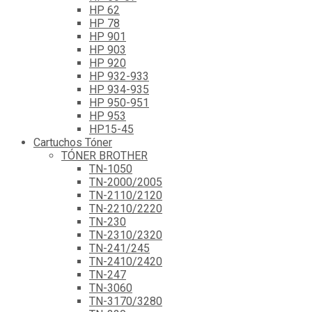
HP 62
HP 78
HP 901
HP 903
HP 920
HP 932-933
HP 934-935
HP 950-951
HP 953
HP15-45
Cartuchos Tóner
TÓNER BROTHER
TN-1050
TN-2000/2005
TN-2110/2120
TN-2210/2220
TN-230
TN-2310/2320
TN-241/245
TN-2410/2420
TN-247
TN-3060
TN-3170/3280