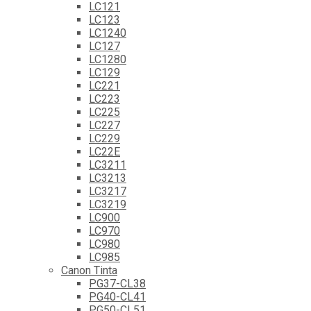
LC121
LC123
LC1240
LC127
LC1280
LC129
LC221
LC223
LC225
LC227
LC229
LC22E
LC3211
LC3213
LC3217
LC3219
LC900
LC970
LC980
LC985
Canon Tinta
PG37-CL38
PG40-CL41
PG50-CL51