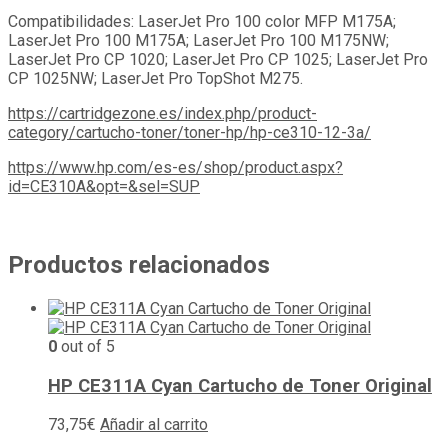
Compatibilidades: LaserJet Pro 100 color MFP M175A;
LaserJet Pro 100 M175A; LaserJet Pro 100 M175NW;
LaserJet Pro CP 1020; LaserJet Pro CP 1025; LaserJet Pro
CP 1025NW; LaserJet Pro TopShot M275.
https://cartridgezone.es/index.php/product-
category/cartucho-toner/toner-hp/hp-ce310-12-3a/
https://www.hp.com/es-es/shop/product.aspx?
id=CE310A&opt=&sel=SUP
Productos relacionados
0
out of 5
HP CE311A Cyan Cartucho de Toner Original
73,75
€
Añadir al carrito