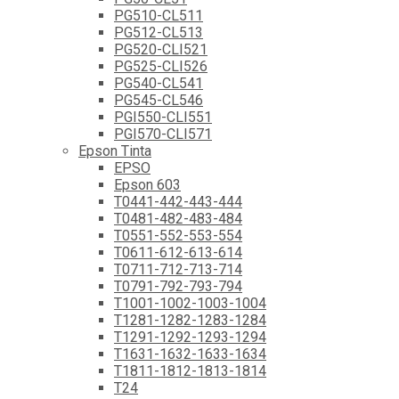
PG510-CL511
PG512-CL513
PG520-CLI521
PG525-CLI526
PG540-CL541
PG545-CL546
PGI550-CLI551
PGI570-CLI571
Epson Tinta
EPSO
Epson 603
T0441-442-443-444
T0481-482-483-484
T0551-552-553-554
T0611-612-613-614
T0711-712-713-714
T0791-792-793-794
T1001-1002-1003-1004
T1281-1282-1283-1284
T1291-1292-1293-1294
T1631-1632-1633-1634
T1811-1812-1813-1814
T24