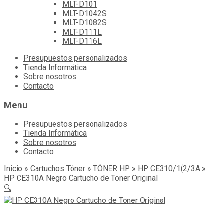
MLT-D101
MLT-D1042S
MLT-D1082S
MLT-D111L
MLT-D116L
Skip
Presupuestos personalizados
to
Tienda Informática
content
Sobre nosotros
Contacto
Menu
Presupuestos personalizados
Tienda Informática
Sobre nosotros
Contacto
Inicio
»
Cartuchos Tóner
»
TÓNER HP
»
HP CE310/1(2/3A
»
HP CE310A Negro Cartucho de Toner Original
🔍