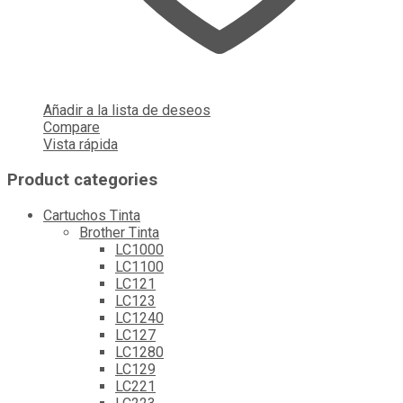
Añadir a la lista de deseos
Compare
Vista rápida
Product categories
Cartuchos Tinta
Brother Tinta
LC1000
LC1100
LC121
LC123
LC1240
LC127
LC1280
LC129
LC221