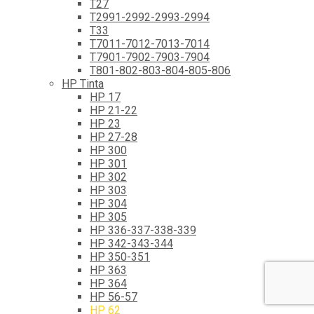
T27
T2991-2992-2993-2994
T33
T7011-7012-7013-7014
T7901-7902-7903-7904
T801-802-803-804-805-806
HP Tinta
HP 17
HP 21-22
HP 23
HP 27-28
HP 300
HP 301
HP 302
HP 303
HP 304
HP 305
HP 336-337-338-339
HP 342-343-344
HP 350-351
HP 363
HP 364
HP 56-57
HP 62