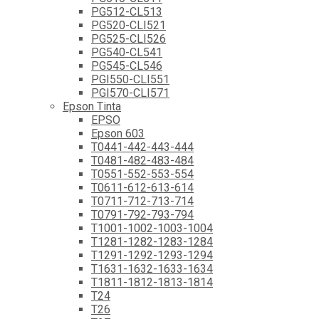
PG512-CL513
PG520-CLI521
PG525-CLI526
PG540-CL541
PG545-CL546
PGI550-CLI551
PGI570-CLI571
Epson Tinta
EPSO
Epson 603
T0441-442-443-444
T0481-482-483-484
T0551-552-553-554
T0611-612-613-614
T0711-712-713-714
T0791-792-793-794
T1001-1002-1003-1004
T1281-1282-1283-1284
T1291-1292-1293-1294
T1631-1632-1633-1634
T1811-1812-1813-1814
T24
T26