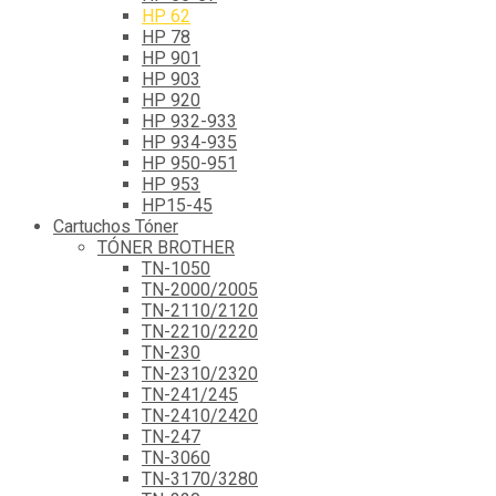
HP 62
HP 78
HP 901
HP 903
HP 920
HP 932-933
HP 934-935
HP 950-951
HP 953
HP15-45
Cartuchos Tóner
TÓNER BROTHER
TN-1050
TN-2000/2005
TN-2110/2120
TN-2210/2220
TN-230
TN-2310/2320
TN-241/245
TN-2410/2420
TN-247
TN-3060
TN-3170/3280