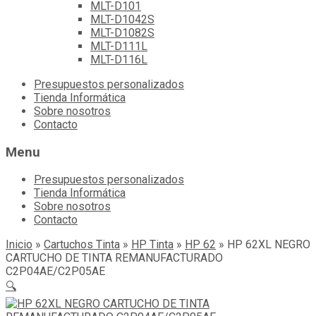
MLT-D101
MLT-D1042S
MLT-D1082S
MLT-D111L
MLT-D116L
Skip
Presupuestos personalizados
to
Tienda Informática
content
Sobre nosotros
Contacto
Menu
Presupuestos personalizados
Tienda Informática
Sobre nosotros
Contacto
Inicio
»
Cartuchos Tinta
»
HP Tinta
»
HP 62
»
HP 62XL NEGRO
CARTUCHO DE TINTA REMANUFACTURADO
C2P04AE/C2P05AE
🔍