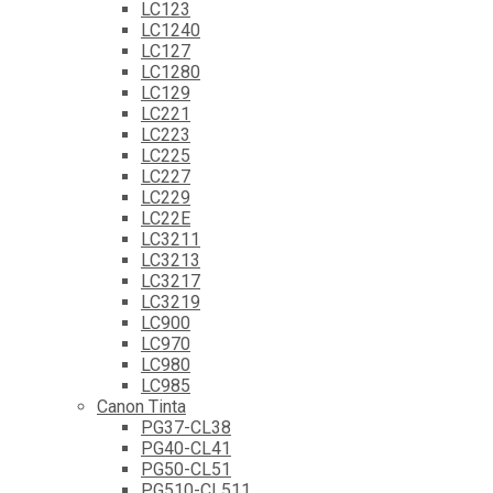
LC123
LC1240
LC127
LC1280
LC129
LC221
LC223
LC225
LC227
LC229
LC22E
LC3211
LC3213
LC3217
LC3219
LC900
LC970
LC980
LC985
Canon Tinta
PG37-CL38
PG40-CL41
PG50-CL51
PG510-CL511