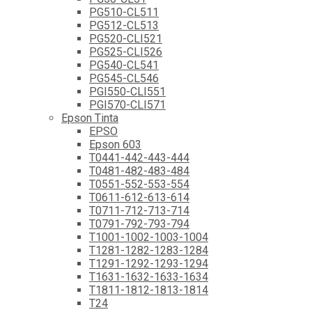
PG510-CL511
PG512-CL513
PG520-CLI521
PG525-CLI526
PG540-CL541
PG545-CL546
PGI550-CLI551
PGI570-CLI571
Epson Tinta
EPSO
Epson 603
T0441-442-443-444
T0481-482-483-484
T0551-552-553-554
T0611-612-613-614
T0711-712-713-714
T0791-792-793-794
T1001-1002-1003-1004
T1281-1282-1283-1284
T1291-1292-1293-1294
T1631-1632-1633-1634
T1811-1812-1813-1814
T24