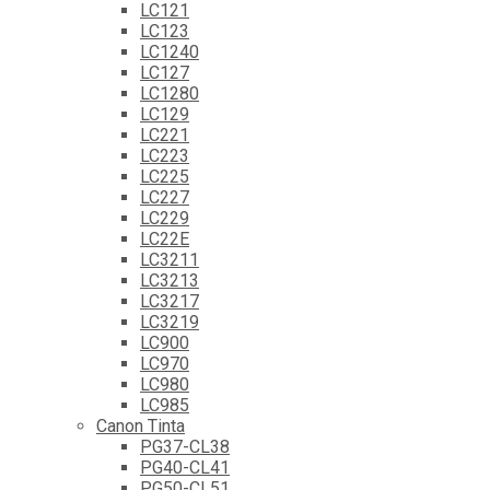
LC121
LC123
LC1240
LC127
LC1280
LC129
LC221
LC223
LC225
LC227
LC229
LC22E
LC3211
LC3213
LC3217
LC3219
LC900
LC970
LC980
LC985
Canon Tinta
PG37-CL38
PG40-CL41
PG50-CL51