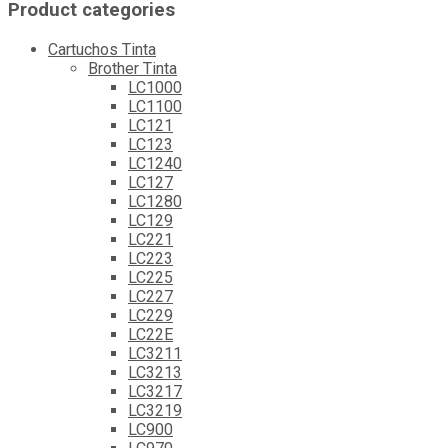
Product categories
Cartuchos Tinta
Brother Tinta
LC1000
LC1100
LC121
LC123
LC1240
LC127
LC1280
LC129
LC221
LC223
LC225
LC227
LC229
LC22E
LC3211
LC3213
LC3217
LC3219
LC900