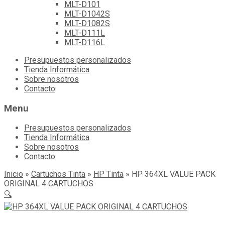
MLT-D101
MLT-D1042S
MLT-D1082S
MLT-D111L
MLT-D116L
Skip
Presupuestos personalizados
to
Tienda Informática
content
Sobre nosotros
Contacto
Menu
Presupuestos personalizados
Tienda Informática
Sobre nosotros
Contacto
Inicio
»
Cartuchos Tinta
»
HP Tinta
»
HP 364XL VALUE PACK
ORIGINAL 4 CARTUCHOS
🔍