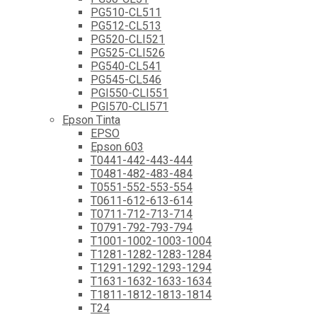
PG510-CL511
PG512-CL513
PG520-CLI521
PG525-CLI526
PG540-CL541
PG545-CL546
PGI550-CLI551
PGI570-CLI571
Epson Tinta
EPSO
Epson 603
T0441-442-443-444
T0481-482-483-484
T0551-552-553-554
T0611-612-613-614
T0711-712-713-714
T0791-792-793-794
T1001-1002-1003-1004
T1281-1282-1283-1284
T1291-1292-1293-1294
T1631-1632-1633-1634
T1811-1812-1813-1814
T24