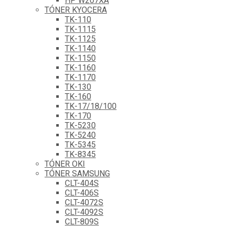
HP W207XA
TÓNER KYOCERA
TK-110
TK-1115
TK-1125
TK-1140
TK-1150
TK-1160
TK-1170
TK-130
TK-160
TK-17/18/100
TK-170
TK-5230
TK-5240
TK-5345
TK-8345
TÓNER OKI
TÓNER SAMSUNG
CLT-404S
CLT-406S
CLT-4072S
CLT-4092S
CLT-809S