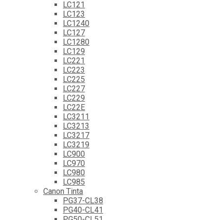
LC121
LC123
LC1240
LC127
LC1280
LC129
LC221
LC223
LC225
LC227
LC229
LC22E
LC3211
LC3213
LC3217
LC3219
LC900
LC970
LC980
LC985
Canon Tinta
PG37-CL38
PG40-CL41
PG50-CL51