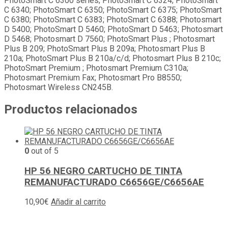
PhotoSmart C 6300 series; PhotoSmart C 6324; PhotoSmart
C 6340; PhotoSmart C 6350; PhotoSmart C 6375; PhotoSmart
C 6380; PhotoSmart C 6383; PhotoSmart C 6388; Photosmart
D 5400; PhotoSmart D 5460; PhotoSmart D 5463; Photosmart
D 5468; Photosmart D 7560; PhotoSmart Plus ; Photosmart
Plus B 209; PhotoSmart Plus B 209a; Photosmart Plus B
210a; PhotoSmart Plus B 210a/c/d; Photosmart Plus B 210c;
PhotoSmart Premium ; Photosmart Premium C310a;
Photosmart Premium Fax; Photosmart Pro B8550;
Photosmart Wireless CN245B.
Productos relacionados
0
out of 5
HP 56 NEGRO CARTUCHO DE TINTA
REMANUFACTURADO C6656GE/C6656AE
10,90
€
Añadir al carrito