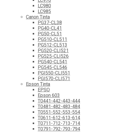
LC970
LC980
LC985
Canon Tinta
PG37-CL38
PG40-CL41
PG50-CL51
PG510-CL511
PG512-CL513
PG520-CLI521
PG525-CLI526
PG540-CL541
PG545-CL546
PGI550-CLI551
PGI570-CLI571
Epson Tinta
EPSO
Epson 603
T0441-442-443-444
T0481-482-483-484
T0551-552-553-554
T0611-612-613-614
T0711-712-713-714
T0791-792-793-794