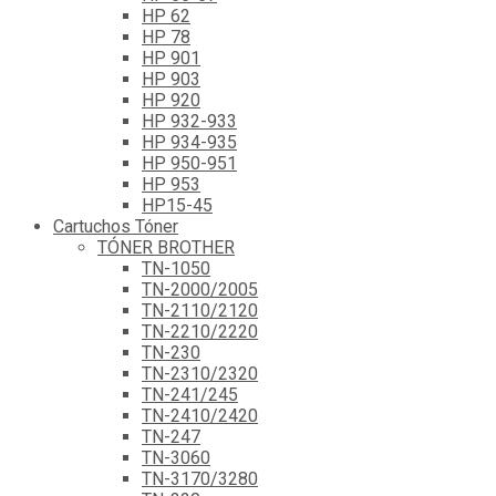
HP 62
HP 78
HP 901
HP 903
HP 920
HP 932-933
HP 934-935
HP 950-951
HP 953
HP15-45
Cartuchos Tóner
TÓNER BROTHER
TN-1050
TN-2000/2005
TN-2110/2120
TN-2210/2220
TN-230
TN-2310/2320
TN-241/245
TN-2410/2420
TN-247
TN-3060
TN-3170/3280