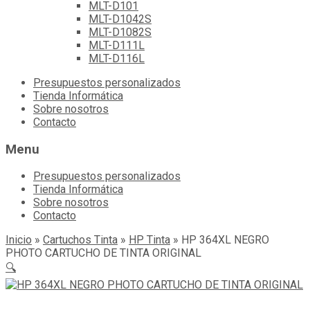
MLT-D101
MLT-D1042S
MLT-D1082S
MLT-D111L
MLT-D116L
Skip
Presupuestos personalizados
to
Tienda Informática
content
Sobre nosotros
Contacto
Menu
Presupuestos personalizados
Tienda Informática
Sobre nosotros
Contacto
Inicio
»
Cartuchos Tinta
»
HP Tinta
»
HP 364XL NEGRO
PHOTO CARTUCHO DE TINTA ORIGINAL
🔍