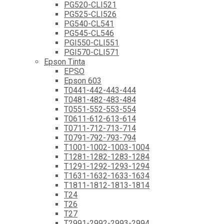
PG520-CLI521
PG525-CLI526
PG540-CL541
PG545-CL546
PGI550-CLI551
PGI570-CLI571
Epson Tinta
EPSO
Epson 603
T0441-442-443-444
T0481-482-483-484
T0551-552-553-554
T0611-612-613-614
T0711-712-713-714
T0791-792-793-794
T1001-1002-1003-1004
T1281-1282-1283-1284
T1291-1292-1293-1294
T1631-1632-1633-1634
T1811-1812-1813-1814
T24
T26
T27
T2991-2992-2993-2994