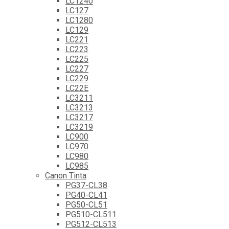
LC1240
LC127
LC1280
LC129
LC221
LC223
LC225
LC227
LC229
LC22E
LC3211
LC3213
LC3217
LC3219
LC900
LC970
LC980
LC985
Canon Tinta
PG37-CL38
PG40-CL41
PG50-CL51
PG510-CL511
PG512-CL513