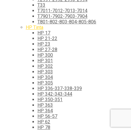
T33
T7011-7012-7013-7014
T7901-7902-7903-7904
T801-802-803-804-805-806
HP Tinta
HP 17
HP 21-22
HP 23
HP 27-28
HP 300
HP 301
HP 302
HP 303
HP 304
HP 305
HP 336-337-338-339
HP 342-343-344
HP 350-351
HP 363
HP 364
HP 56-57
HP 62
HP 78