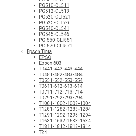
PG510-CL511
PG512-CL513
PG520-CLI521
PG525-CLI526
PG540-CL541
PG545-CL546
PGI550-CLI551
PGI570-CLI571
Epson Tinta
EPSO
Epson 603
T0441-442-443-444
T0481-482-483-484
T0551-552-553-554
T0611-612-613-614
T0711-712-713-714
T0791-792-793-794
T1001-1002-1003-1004
T1281-1282-1283-1284
T1291-1292-1293-1294
T1631-1632-1633-1634
T1811-1812-1813-1814
T24