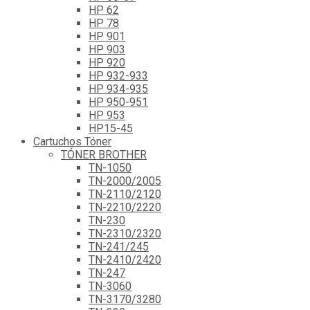
HP 62
HP 78
HP 901
HP 903
HP 920
HP 932-933
HP 934-935
HP 950-951
HP 953
HP15-45
Cartuchos Tóner
TÓNER BROTHER
TN-1050
TN-2000/2005
TN-2110/2120
TN-2210/2220
TN-230
TN-2310/2320
TN-241/245
TN-2410/2420
TN-247
TN-3060
TN-3170/3280