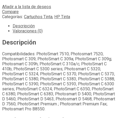
Añadir a la lista de deseos
Compare
Categorías:
Cartuchos Tinta
,
HP Tinta
Descripción
Valoraciones (0)
Descripción
Compatibilidades: PhotoSmart 7510; Photosmart 7520;
Photosmart C 309; PhotoSmart C 309a; PhotoSmart C 309g;
Photosmart C 309h; PhotoSmart C 310a/c; PhotoSmart C
410b; PhotoSmart C 5300 series; Photosmart C 5320;
PhotoSmart C 5324; PhotoSmart C 5370; PhotoSmart C 5373;
PhotoSmart C 5380; PhotoSmart C 5383; PhotoSmart C 5388;
PhotoSmart C 5390; PhotoSmart C 5393; PhotoSmart C 6300
series; PhotoSmart C 6324; PhotoSmart C 6350; PhotoSmart
C 6380; PhotoSmart C 6383; Photosmart D 5400; PhotoSmart
D 5460; PhotoSmart D 5463; Photosmart D 5468; Photosmart
D 7560; PhotoSmart Premium ; Photosmart Premium Fax;
Photosmart Pro B8550.