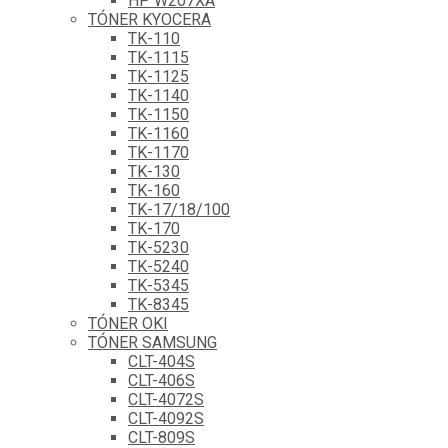
HP W207XA
TÓNER KYOCERA
TK-110
TK-1115
TK-1125
TK-1140
TK-1150
TK-1160
TK-1170
TK-130
TK-160
TK-17/18/100
TK-170
TK-5230
TK-5240
TK-5345
TK-8345
TÓNER OKI
TÓNER SAMSUNG
CLT-404S
CLT-406S
CLT-4072S
CLT-4092S
CLT-809S