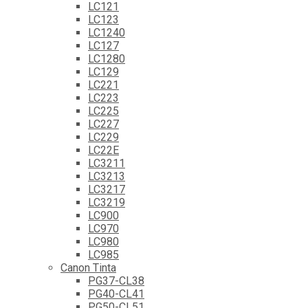
LC121
LC123
LC1240
LC127
LC1280
LC129
LC221
LC223
LC225
LC227
LC229
LC22E
LC3211
LC3213
LC3217
LC3219
LC900
LC970
LC980
LC985
Canon Tinta
PG37-CL38
PG40-CL41
PG50-CL51