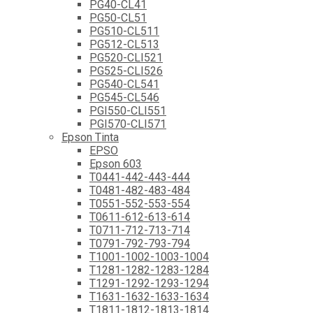
PG40-CL41
PG50-CL51
PG510-CL511
PG512-CL513
PG520-CLI521
PG525-CLI526
PG540-CL541
PG545-CL546
PGI550-CLI551
PGI570-CLI571
Epson Tinta
EPSO
Epson 603
T0441-442-443-444
T0481-482-483-484
T0551-552-553-554
T0611-612-613-614
T0711-712-713-714
T0791-792-793-794
T1001-1002-1003-1004
T1281-1282-1283-1284
T1291-1292-1293-1294
T1631-1632-1633-1634
T1811-1812-1813-1814