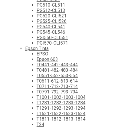
PG510-CL511
PG512-CL513
PG520-CLI521
PG525-CLI526
PG540-CL541
PG545-CL546
PGI550-CLI551
PGI570-CLI571
Epson Tinta
EPSO
Epson 603
T0441-442-443-444
T0481-482-483-484
T0551-552-553-554
T0611-612-613-614
T0711-712-713-714
T0791-792-793-794
T1001-1002-1003-1004
T1281-1282-1283-1284
T1291-1292-1293-1294
T1631-1632-1633-1634
T1811-1812-1813-1814
T24