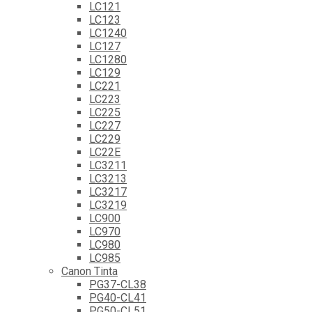
LC121
LC123
LC1240
LC127
LC1280
LC129
LC221
LC223
LC225
LC227
LC229
LC22E
LC3211
LC3213
LC3217
LC3219
LC900
LC970
LC980
LC985
Canon Tinta
PG37-CL38
PG40-CL41
PG50-CL51