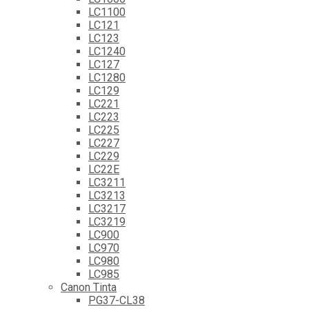
LC1100
LC121
LC123
LC1240
LC127
LC1280
LC129
LC221
LC223
LC225
LC227
LC229
LC22E
LC3211
LC3213
LC3217
LC3219
LC900
LC970
LC980
LC985
Canon Tinta
PG37-CL38