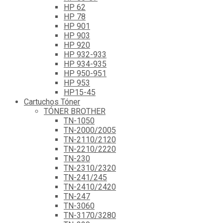
HP 62
HP 78
HP 901
HP 903
HP 920
HP 932-933
HP 934-935
HP 950-951
HP 953
HP15-45
Cartuchos Tóner
TÓNER BROTHER
TN-1050
TN-2000/2005
TN-2110/2120
TN-2210/2220
TN-230
TN-2310/2320
TN-241/245
TN-2410/2420
TN-247
TN-3060
TN-3170/3280