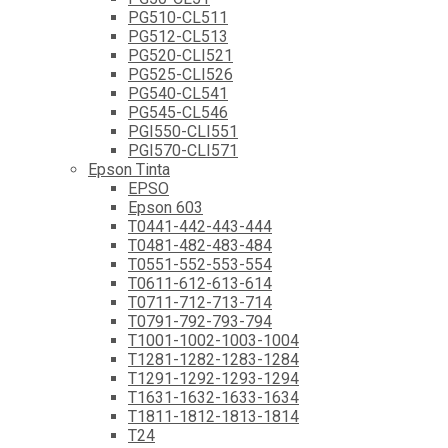
PG510-CL511
PG512-CL513
PG520-CLI521
PG525-CLI526
PG540-CL541
PG545-CL546
PGI550-CLI551
PGI570-CLI571
Epson Tinta
EPSO
Epson 603
T0441-442-443-444
T0481-482-483-484
T0551-552-553-554
T0611-612-613-614
T0711-712-713-714
T0791-792-793-794
T1001-1002-1003-1004
T1281-1282-1283-1284
T1291-1292-1293-1294
T1631-1632-1633-1634
T1811-1812-1813-1814
T24