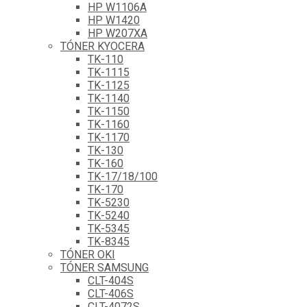
HP W1106A
HP W1420
HP W207XA
TÓNER KYOCERA
TK-110
TK-1115
TK-1125
TK-1140
TK-1150
TK-1160
TK-1170
TK-130
TK-160
TK-17/18/100
TK-170
TK-5230
TK-5240
TK-5345
TK-8345
TÓNER OKI
TÓNER SAMSUNG
CLT-404S
CLT-406S
CLT-4072S