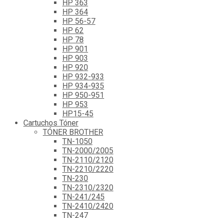
HP 363
HP 364
HP 56-57
HP 62
HP 78
HP 901
HP 903
HP 920
HP 932-933
HP 934-935
HP 950-951
HP 953
HP15-45
Cartuchos Tóner
TÓNER BROTHER
TN-1050
TN-2000/2005
TN-2110/2120
TN-2210/2220
TN-230
TN-2310/2320
TN-241/245
TN-2410/2420
TN-247