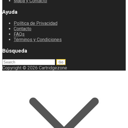
Mapa y Contacto
Ayuda
Política de Privacidad
Contacto
FAQs
Términos y Condiciones
Búsqueda
Search
for:
Copyright © 2026 Cartridgezone