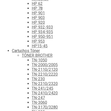
HP 62
HP 78
HP 901
HP 903
HP 920
HP 932-933
HP 934-935
HP 950-951
HP 953
HP15-45
Cartuchos Tóner
TÓNER BROTHER
TN-1050
TN-2000/2005
TN-2110/2120
TN-2210/2220
TN-230
TN-2310/2320
TN-241/245
TN-2410/2420
TN-247
TN-3060
TN-3170/3280