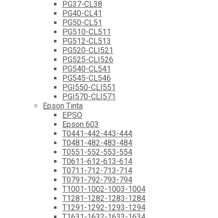
PG37-CL38
PG40-CL41
PG50-CL51
PG510-CL511
PG512-CL513
PG520-CLI521
PG525-CLI526
PG540-CL541
PG545-CL546
PGI550-CLI551
PGI570-CLI571
Epson Tinta
EPSO
Epson 603
T0441-442-443-444
T0481-482-483-484
T0551-552-553-554
T0611-612-613-614
T0711-712-713-714
T0791-792-793-794
T1001-1002-1003-1004
T1281-1282-1283-1284
T1291-1292-1293-1294
T1631-1632-1633-1634