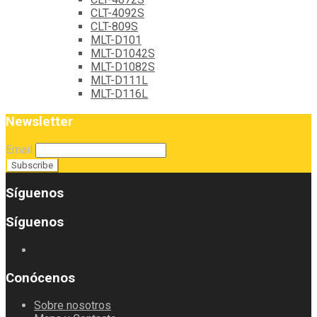
CLT-4092S
CLT-809S
MLT-D101
MLT-D1042S
MLT-D1082S
MLT-D111L
MLT-D116L
Newsletter
Email
Síguenos
Síguenos
Conócenos
Sobre nosotros