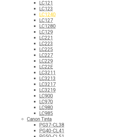
LC121
LC123
LC1240
LC127
LC1280
LC129
LC221
LC223
LC225
LC227
LC229
LC22E
LC3211
LC3213
LC3217
LC3219
LC900
LC970
LC980
LC985
Canon Tinta
PG37-CL38
PG40-CL41
PG50-CL51