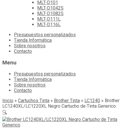
MLT-D101
MLT-D1042S
MLT-D1082S
MLT-D111L
MLT-D116L
Skip
Presupuestos personalizados
to
Tienda Informática
content
Sobre nosotros
Contacto
Menu
Presupuestos personalizados
Tienda Informática
Sobre nosotros
Contacto
Inicio
»
Cartuchos Tinta
»
Brother Tinta
»
LC1240
»
Brother
LC1240XL/LC1220XL Negro Cartucho de Tinta Generico
🔍