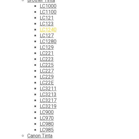
Brother Tinta
LC1000
LC1100
LC121
LC123
LC1240
LC127
LC1280
LC129
LC221
LC223
LC225
LC227
LC229
LC22E
LC3211
LC3213
LC3217
LC3219
LC900
LC970
LC980
LC985
Canon Tinta