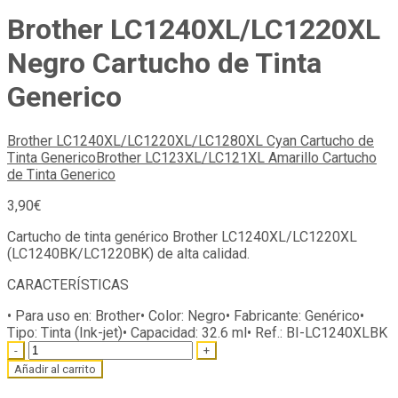
Brother LC1240XL/LC1220XL
Negro Cartucho de Tinta
Generico
Brother LC1240XL/LC1220XL/LC1280XL Cyan Cartucho de
Tinta Generico
Brother LC123XL/LC121XL Amarillo Cartucho
de Tinta Generico
3,90
€
Cartucho de tinta genérico Brother LC1240XL/LC1220XL
(LC1240BK/LC1220BK) de alta calidad.
CARACTERÍSTICAS
• Para uso en:
Brother
• Color:
Negro
• Fabricante:
Genérico
•
Tipo:
Tinta (Ink-jet)
• Capacidad:
32.6 ml
• Ref.:
BI-LC1240XLBK
Quantity
Añadir al carrito