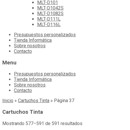
MLT-D101
MLT-D1042S
MLT-D1082S
MLT-D111L
MLT-D116L
Skip
Presupuestos personalizados
to
Tienda Informática
content
Sobre nosotros
Contacto
Menu
Presupuestos personalizados
Tienda Informática
Sobre nosotros
Contacto
Inicio
»
Cartuchos Tinta
»
Página 37
Cartuchos Tinta
Mostrando 577–591 de 591 resultados