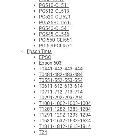
PG510-CL511
PG512-CL513
PG520-CLI521
PG525-CLI526
PG540-CL541
PG545-CL546
PGI550-CLI551
PGI570-CLI571
Epson Tinta
EPSO
Epson 603
T0441-442-443-444
T0481-482-483-484
T0551-552-553-554
T0611-612-613-614
T0711-712-713-714
T0791-792-793-794
T1001-1002-1003-1004
T1281-1282-1283-1284
T1291-1292-1293-1294
T1631-1632-1633-1634
T1811-1812-1813-1814
T24