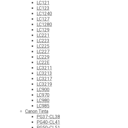
LC121
LC123
LC1240
LC127
LC1280
LC129
LC221
LC223
LC225
LC227
LC229
LC22E
LC3211
LC3213
LC3217
LC3219
LC900
LC970
LC980
LC985
Canon Tinta
PG37-CL38
PG40-CL41
PG50-CL51