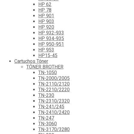
HP 62
HP 78
HP 901
HP 903
HP 920
HP 932-933
HP 934-935
HP 950-951
HP 953
HP15-45
Cartuchos Tóner
TÓNER BROTHER
TN-1050
TN-2000/2005
TN-2110/2120
TN-2210/2220
TN-230
TN-2310/2320
TN-241/245
TN-2410/2420
TN-247
TN-3060
TN-3170/3280