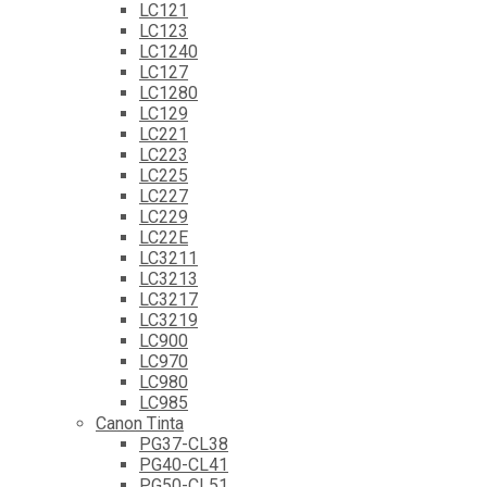
LC121
LC123
LC1240
LC127
LC1280
LC129
LC221
LC223
LC225
LC227
LC229
LC22E
LC3211
LC3213
LC3217
LC3219
LC900
LC970
LC980
LC985
Canon Tinta
PG37-CL38
PG40-CL41
PG50-CL51