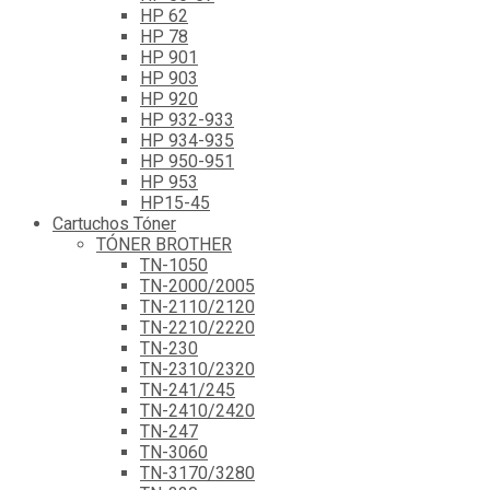
HP 62
HP 78
HP 901
HP 903
HP 920
HP 932-933
HP 934-935
HP 950-951
HP 953
HP15-45
Cartuchos Tóner
TÓNER BROTHER
TN-1050
TN-2000/2005
TN-2110/2120
TN-2210/2220
TN-230
TN-2310/2320
TN-241/245
TN-2410/2420
TN-247
TN-3060
TN-3170/3280