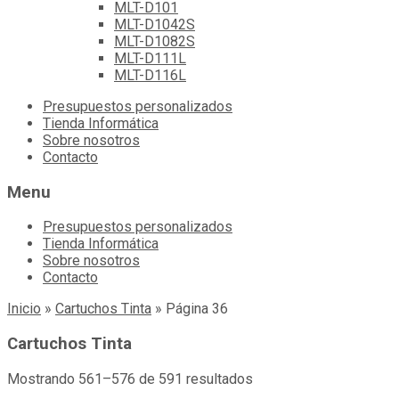
MLT-D101
MLT-D1042S
MLT-D1082S
MLT-D111L
MLT-D116L
Skip
Presupuestos personalizados
to
Tienda Informática
content
Sobre nosotros
Contacto
Menu
Presupuestos personalizados
Tienda Informática
Sobre nosotros
Contacto
Inicio
»
Cartuchos Tinta
»
Página 36
Cartuchos Tinta
Mostrando 561–576 de 591 resultados