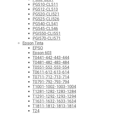
PG510-CL511
PG512-CL513
PG520-CLI521
PG525-CLI526
PG540-CL541
PG545-CL546
PGI550-CLI551
PGI570-CLI571
Epson Tinta
EPSO
Epson 603
T0441-442-443-444
T0481-482-483-484
T0551-552-553-554
T0611-612-613-614
T0711-712-713-714
T0791-792-793-794
T1001-1002-1003-1004
T1281-1282-1283-1284
T1291-1292-1293-1294
T1631-1632-1633-1634
T1811-1812-1813-1814
T24