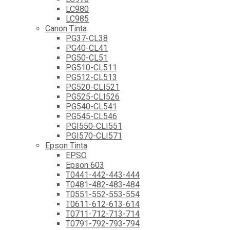
LC980
LC985
Canon Tinta
PG37-CL38
PG40-CL41
PG50-CL51
PG510-CL511
PG512-CL513
PG520-CLI521
PG525-CLI526
PG540-CL541
PG545-CL546
PGI550-CLI551
PGI570-CLI571
Epson Tinta
EPSO
Epson 603
T0441-442-443-444
T0481-482-483-484
T0551-552-553-554
T0611-612-613-614
T0711-712-713-714
T0791-792-793-794