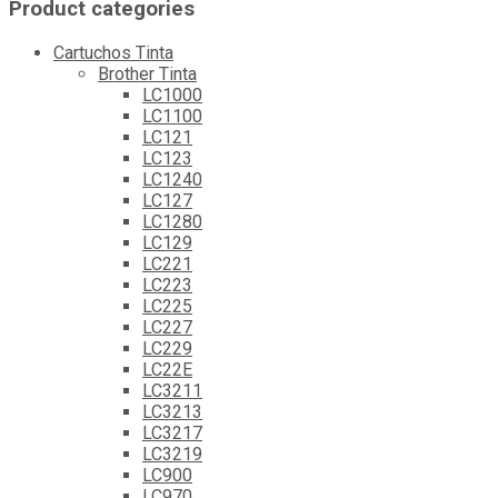
Product categories
Cartuchos Tinta
Brother Tinta
LC1000
LC1100
LC121
LC123
LC1240
LC127
LC1280
LC129
LC221
LC223
LC225
LC227
LC229
LC22E
LC3211
LC3213
LC3217
LC3219
LC900
LC970