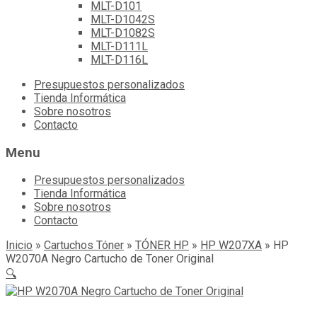
MLT-D101
MLT-D1042S
MLT-D1082S
MLT-D111L
MLT-D116L
Skip
Presupuestos personalizados
to
Tienda Informática
content
Sobre nosotros
Contacto
Menu
Presupuestos personalizados
Tienda Informática
Sobre nosotros
Contacto
Inicio
»
Cartuchos Tóner
»
TÓNER HP
»
HP W207XA
»
HP
W2070A Negro Cartucho de Toner Original
🔍