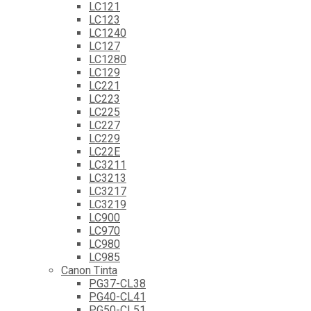
LC121
LC123
LC1240
LC127
LC1280
LC129
LC221
LC223
LC225
LC227
LC229
LC22E
LC3211
LC3213
LC3217
LC3219
LC900
LC970
LC980
LC985
Canon Tinta
PG37-CL38
PG40-CL41
PG50-CL51