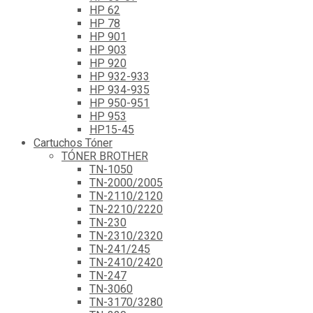
HP 62
HP 78
HP 901
HP 903
HP 920
HP 932-933
HP 934-935
HP 950-951
HP 953
HP15-45
Cartuchos Tóner
TÓNER BROTHER
TN-1050
TN-2000/2005
TN-2110/2120
TN-2210/2220
TN-230
TN-2310/2320
TN-241/245
TN-2410/2420
TN-247
TN-3060
TN-3170/3280