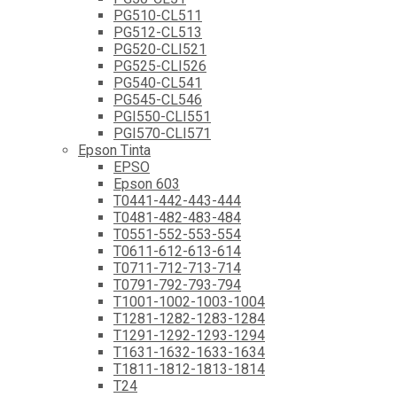
PG510-CL511
PG512-CL513
PG520-CLI521
PG525-CLI526
PG540-CL541
PG545-CL546
PGI550-CLI551
PGI570-CLI571
Epson Tinta
EPSO
Epson 603
T0441-442-443-444
T0481-482-483-484
T0551-552-553-554
T0611-612-613-614
T0711-712-713-714
T0791-792-793-794
T1001-1002-1003-1004
T1281-1282-1283-1284
T1291-1292-1293-1294
T1631-1632-1633-1634
T1811-1812-1813-1814
T24