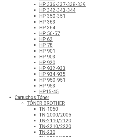
HP 336-337-338-339
HP 342-343-344
HP 350-351
HP 363
HP 364
HP 56-57
HP 62
HP 78
HP 901
HP 903
HP 920
HP 932-933
HP 934-935
HP 950-951
HP 953
HP15-45
Cartuchos Tóner
TÓNER BROTHER
TN-1050
TN-2000/2005
TN-2110/2120
TN-2210/2220
TN-230