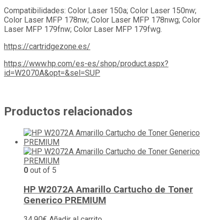
Compatibilidades: Color Laser 150a; Color Laser 150nw;
Color Laser MFP 178nw; Color Laser MFP 178nwg; Color
Laser MFP 179fnw; Color Laser MFP 179fwg.
https://cartridgezone.es/
https://www.hp.com/es-es/shop/product.aspx?
id=W2070A&opt=&sel=SUP
Productos relacionados
0
out of 5
HP W2072A Amarillo Cartucho de Toner
Generico PREMIUM
34,90
€
Añadir al carrito