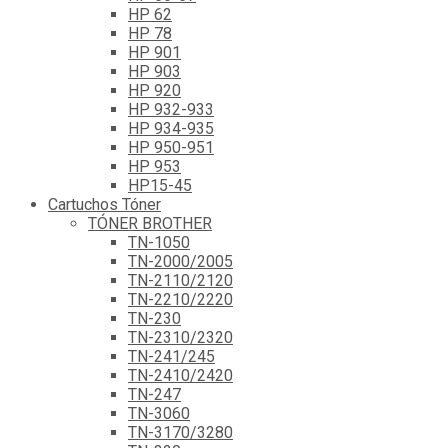
HP 62
HP 78
HP 901
HP 903
HP 920
HP 932-933
HP 934-935
HP 950-951
HP 953
HP15-45
Cartuchos Tóner
TÓNER BROTHER
TN-1050
TN-2000/2005
TN-2110/2120
TN-2210/2220
TN-230
TN-2310/2320
TN-241/245
TN-2410/2420
TN-247
TN-3060
TN-3170/3280