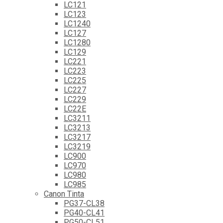
LC121
LC123
LC1240
LC127
LC1280
LC129
LC221
LC223
LC225
LC227
LC229
LC22E
LC3211
LC3213
LC3217
LC3219
LC900
LC970
LC980
LC985
Canon Tinta
PG37-CL38
PG40-CL41
PG50-CL51