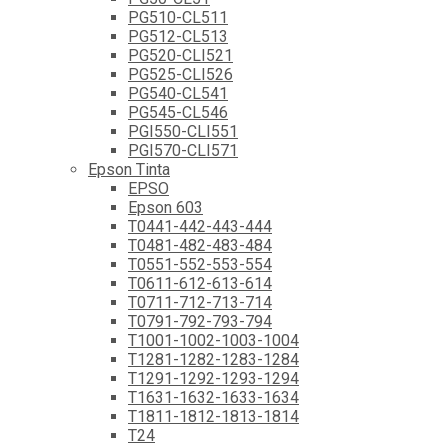
PG510-CL511
PG512-CL513
PG520-CLI521
PG525-CLI526
PG540-CL541
PG545-CL546
PGI550-CLI551
PGI570-CLI571
Epson Tinta
EPSO
Epson 603
T0441-442-443-444
T0481-482-483-484
T0551-552-553-554
T0611-612-613-614
T0711-712-713-714
T0791-792-793-794
T1001-1002-1003-1004
T1281-1282-1283-1284
T1291-1292-1293-1294
T1631-1632-1633-1634
T1811-1812-1813-1814
T24