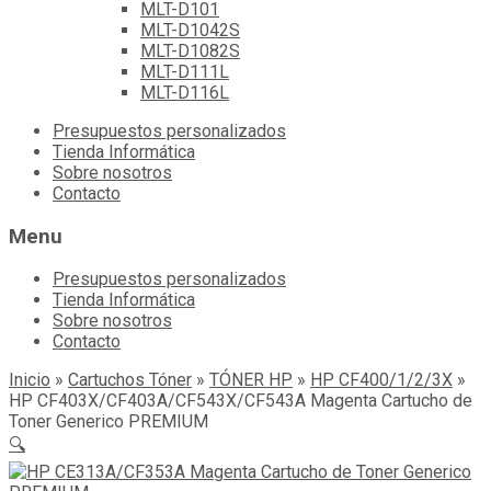
MLT-D101
MLT-D1042S
MLT-D1082S
MLT-D111L
MLT-D116L
Skip
Presupuestos personalizados
to
Tienda Informática
content
Sobre nosotros
Contacto
Menu
Presupuestos personalizados
Tienda Informática
Sobre nosotros
Contacto
Inicio
»
Cartuchos Tóner
»
TÓNER HP
»
HP CF400/1/2/3X
»
HP CF403X/CF403A/CF543X/CF543A Magenta Cartucho de
Toner Generico PREMIUM
🔍