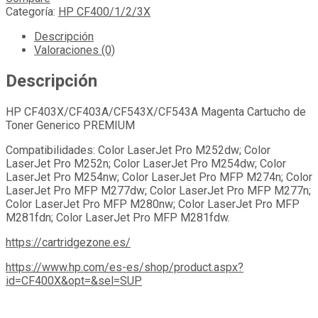
Categoría:
HP CF400/1/2/3X
Descripción
Valoraciones (0)
Descripción
HP CF403X/CF403A/CF543X/CF543A Magenta Cartucho de
Toner Generico PREMIUM
Compatibilidades: Color LaserJet Pro M252dw; Color
LaserJet Pro M252n; Color LaserJet Pro M254dw; Color
LaserJet Pro M254nw; Color LaserJet Pro MFP M274n; Color
LaserJet Pro MFP M277dw; Color LaserJet Pro MFP M277n;
Color LaserJet Pro MFP M280nw; Color LaserJet Pro MFP
M281fdn; Color LaserJet Pro MFP M281fdw.
https://cartridgezone.es/
https://www.hp.com/es-es/shop/product.aspx?
id=CF400X&opt=&sel=SUP