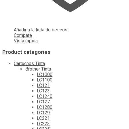
Añadir a la lista de deseos
Compare
Vista rápida
Product categories
Cartuchos Tinta
Brother Tinta
LC1000
LC1100
LC121
LC123
LC1240
LC127
LC1280
LC129
LC221
LC223