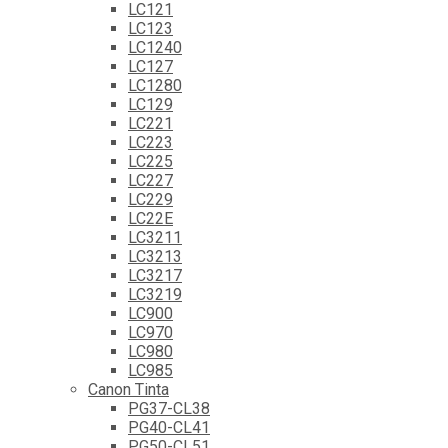
LC121
LC123
LC1240
LC127
LC1280
LC129
LC221
LC223
LC225
LC227
LC229
LC22E
LC3211
LC3213
LC3217
LC3219
LC900
LC970
LC980
LC985
Canon Tinta
PG37-CL38
PG40-CL41
PG50-CL51