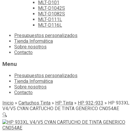
MLT-D101
MLT-D1042S
MLT-D1082S
MLT-D111L
MLT-D116L
Skip
Presupuestos personalizados
to
Tienda Informática
content
Sobre nosotros
Contacto
Menu
Presupuestos personalizados
Tienda Informática
Sobre nosotros
Contacto
Inicio
»
Cartuchos Tinta
»
HP Tinta
»
HP 932-933
»
HP 933XL
V4/V5 CYAN CARTUCHO DE TINTA GENERICO CN054AE
🔍