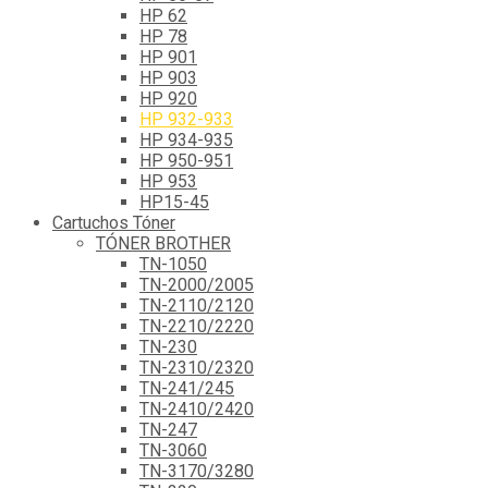
HP 62
HP 78
HP 901
HP 903
HP 920
HP 932-933
HP 934-935
HP 950-951
HP 953
HP15-45
Cartuchos Tóner
TÓNER BROTHER
TN-1050
TN-2000/2005
TN-2110/2120
TN-2210/2220
TN-230
TN-2310/2320
TN-241/245
TN-2410/2420
TN-247
TN-3060
TN-3170/3280