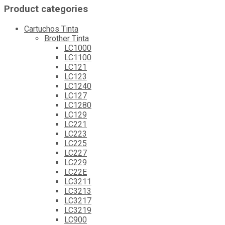
Product categories
Cartuchos Tinta
Brother Tinta
LC1000
LC1100
LC121
LC123
LC1240
LC127
LC1280
LC129
LC221
LC223
LC225
LC227
LC229
LC22E
LC3211
LC3213
LC3217
LC3219
LC900