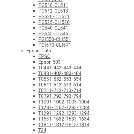
PG510-CL511
PG512-CL513
PG520-CLI521
PG525-CLI526
PG540-CL541
PG545-CL546
PGI550-CLI551
PGI570-CLI571
Epson Tinta
EPSO
Epson 603
T0441-442-443-444
T0481-482-483-484
T0551-552-553-554
T0611-612-613-614
T0711-712-713-714
T0791-792-793-794
T1001-1002-1003-1004
T1281-1282-1283-1284
T1291-1292-1293-1294
T1631-1632-1633-1634
T1811-1812-1813-1814
T24