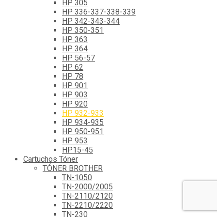
HP 305
HP 336-337-338-339
HP 342-343-344
HP 350-351
HP 363
HP 364
HP 56-57
HP 62
HP 78
HP 901
HP 903
HP 920
HP 932-933
HP 934-935
HP 950-951
HP 953
HP15-45
Cartuchos Tóner
TÓNER BROTHER
TN-1050
TN-2000/2005
TN-2110/2120
TN-2210/2220
TN-230