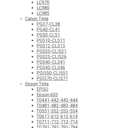
LC970
LC980
LC985
Canon Tinta
PG37-CL38
PG40-CL41
PG50-CL51
PG510-CL511
PG512-CL513
PG520-CLI521
PG525-CLI526
PG540-CL541
PG545-CL546
PGI550-CLI551
PGI570-CLI571
Epson Tinta
EPSO
Epson 603
T0441-442-443-444
T0481-482-483-484
T0551-552-553-554
T0611-612-613-614
T0711-712-713-714
T0791-792-793-794