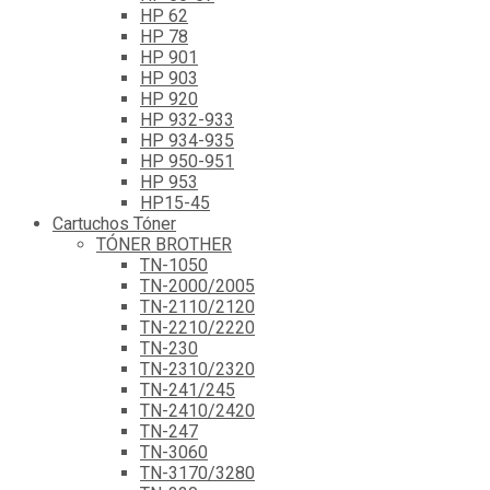
HP 62
HP 78
HP 901
HP 903
HP 920
HP 932-933
HP 934-935
HP 950-951
HP 953
HP15-45
Cartuchos Tóner
TÓNER BROTHER
TN-1050
TN-2000/2005
TN-2110/2120
TN-2210/2220
TN-230
TN-2310/2320
TN-241/245
TN-2410/2420
TN-247
TN-3060
TN-3170/3280