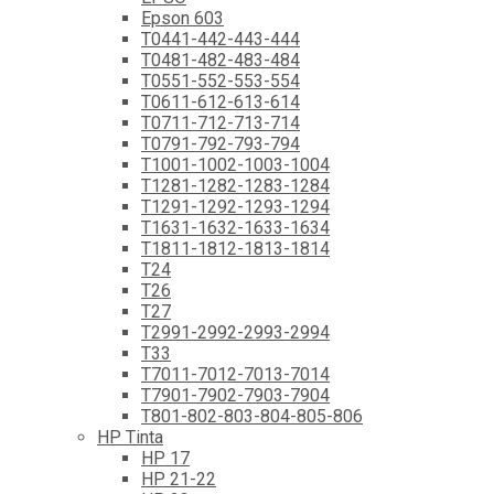
Epson 603
T0441-442-443-444
T0481-482-483-484
T0551-552-553-554
T0611-612-613-614
T0711-712-713-714
T0791-792-793-794
T1001-1002-1003-1004
T1281-1282-1283-1284
T1291-1292-1293-1294
T1631-1632-1633-1634
T1811-1812-1813-1814
T24
T26
T27
T2991-2992-2993-2994
T33
T7011-7012-7013-7014
T7901-7902-7903-7904
T801-802-803-804-805-806
HP Tinta
HP 17
HP 21-22