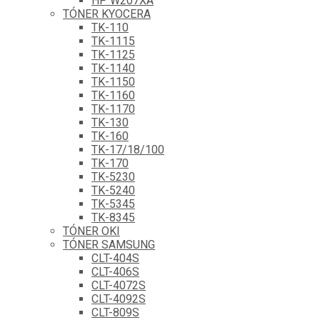
HP W207XA
TÓNER KYOCERA
TK-110
TK-1115
TK-1125
TK-1140
TK-1150
TK-1160
TK-1170
TK-130
TK-160
TK-17/18/100
TK-170
TK-5230
TK-5240
TK-5345
TK-8345
TÓNER OKI
TÓNER SAMSUNG
CLT-404S
CLT-406S
CLT-4072S
CLT-4092S
CLT-809S