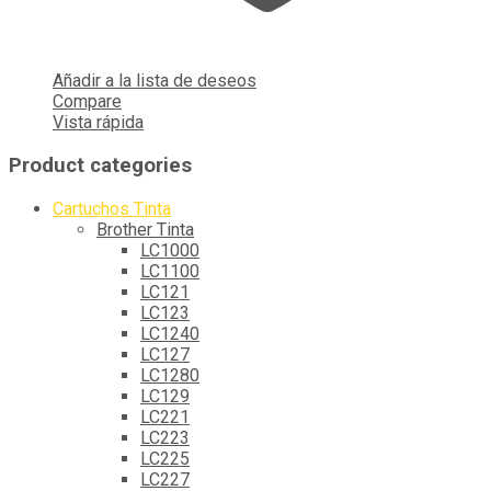
Añadir a la lista de deseos
Compare
Vista rápida
Product categories
Cartuchos Tinta
Brother Tinta
LC1000
LC1100
LC121
LC123
LC1240
LC127
LC1280
LC129
LC221
LC223
LC225
LC227