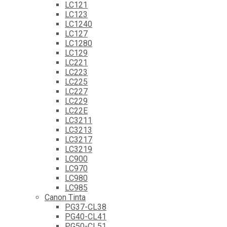
LC121
LC123
LC1240
LC127
LC1280
LC129
LC221
LC223
LC225
LC227
LC229
LC22E
LC3211
LC3213
LC3217
LC3219
LC900
LC970
LC980
LC985
Canon Tinta
PG37-CL38
PG40-CL41
PG50-CL51