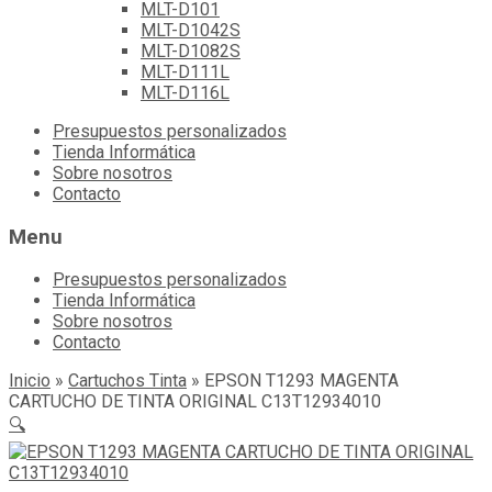
MLT-D101
MLT-D1042S
MLT-D1082S
MLT-D111L
MLT-D116L
Skip
Presupuestos personalizados
to
Tienda Informática
content
Sobre nosotros
Contacto
Menu
Presupuestos personalizados
Tienda Informática
Sobre nosotros
Contacto
Inicio
»
Cartuchos Tinta
»
EPSON T1293 MAGENTA
CARTUCHO DE TINTA ORIGINAL C13T12934010
🔍