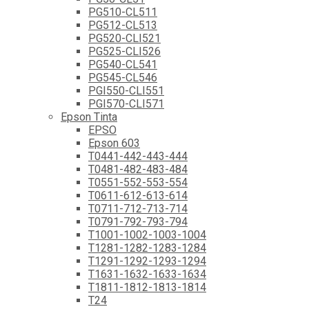
PG510-CL511
PG512-CL513
PG520-CLI521
PG525-CLI526
PG540-CL541
PG545-CL546
PGI550-CLI551
PGI570-CLI571
Epson Tinta
EPSO
Epson 603
T0441-442-443-444
T0481-482-483-484
T0551-552-553-554
T0611-612-613-614
T0711-712-713-714
T0791-792-793-794
T1001-1002-1003-1004
T1281-1282-1283-1284
T1291-1292-1293-1294
T1631-1632-1633-1634
T1811-1812-1813-1814
T24