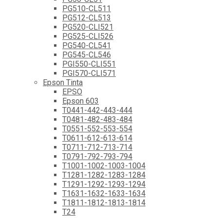
PG510-CL511
PG512-CL513
PG520-CLI521
PG525-CLI526
PG540-CL541
PG545-CL546
PGI550-CLI551
PGI570-CLI571
Epson Tinta
EPSO
Epson 603
T0441-442-443-444
T0481-482-483-484
T0551-552-553-554
T0611-612-613-614
T0711-712-713-714
T0791-792-793-794
T1001-1002-1003-1004
T1281-1282-1283-1284
T1291-1292-1293-1294
T1631-1632-1633-1634
T1811-1812-1813-1814
T24