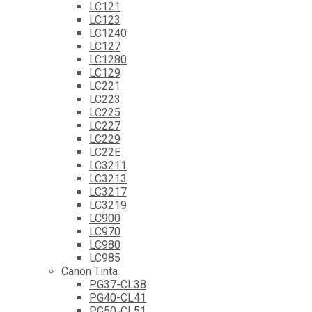
LC121
LC123
LC1240
LC127
LC1280
LC129
LC221
LC223
LC225
LC227
LC229
LC22E
LC3211
LC3213
LC3217
LC3219
LC900
LC970
LC980
LC985
Canon Tinta
PG37-CL38
PG40-CL41
PG50-CL51