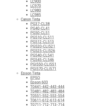
LC900
LC970
LC980
LC985
Canon Tinta
PG37-CL38
PG40-CL41
PG50-CL51
PG510-CL511
PG512-CL513
PG520-CLI521
PG525-CLI526
PG540-CL541
PG545-CL546
PGI550-CLI551
PGI570-CLI571
Epson Tinta
EPSO
Epson 603
T0441-442-443-444
T0481-482-483-484
T0551-552-553-554
T0611-612-613-614
T0711-712-713-714