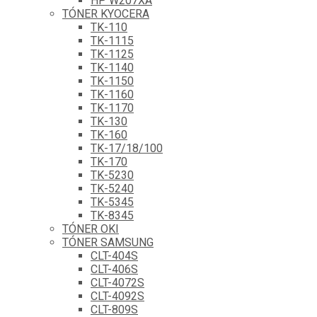
HP W207XA
TÓNER KYOCERA
TK-110
TK-1115
TK-1125
TK-1140
TK-1150
TK-1160
TK-1170
TK-130
TK-160
TK-17/18/100
TK-170
TK-5230
TK-5240
TK-5345
TK-8345
TÓNER OKI
TÓNER SAMSUNG
CLT-404S
CLT-406S
CLT-4072S
CLT-4092S
CLT-809S