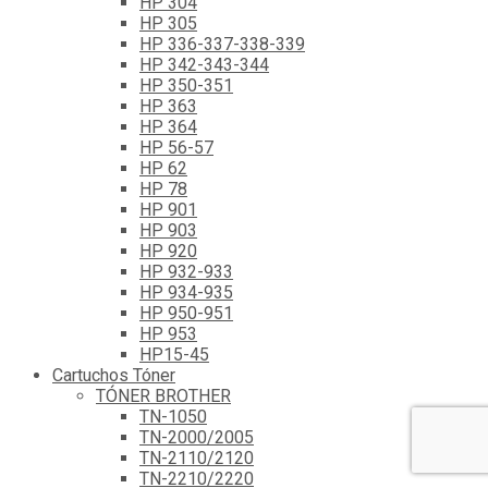
HP 304
HP 305
HP 336-337-338-339
HP 342-343-344
HP 350-351
HP 363
HP 364
HP 56-57
HP 62
HP 78
HP 901
HP 903
HP 920
HP 932-933
HP 934-935
HP 950-951
HP 953
HP15-45
Cartuchos Tóner
TÓNER BROTHER
TN-1050
TN-2000/2005
TN-2110/2120
TN-2210/2220