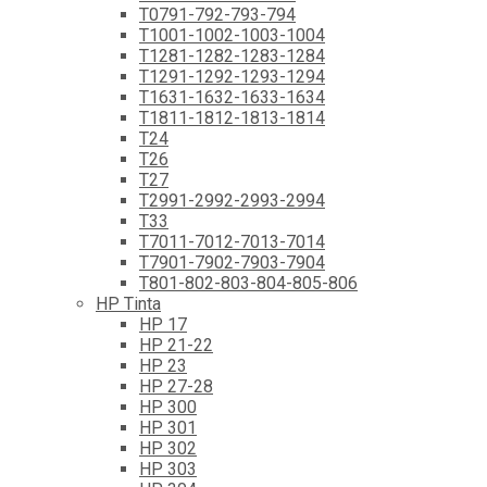
T0791-792-793-794
T1001-1002-1003-1004
T1281-1282-1283-1284
T1291-1292-1293-1294
T1631-1632-1633-1634
T1811-1812-1813-1814
T24
T26
T27
T2991-2992-2993-2994
T33
T7011-7012-7013-7014
T7901-7902-7903-7904
T801-802-803-804-805-806
HP Tinta
HP 17
HP 21-22
HP 23
HP 27-28
HP 300
HP 301
HP 302
HP 303