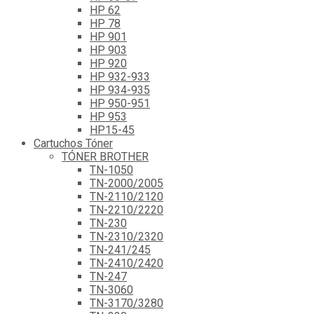
HP 62
HP 78
HP 901
HP 903
HP 920
HP 932-933
HP 934-935
HP 950-951
HP 953
HP15-45
Cartuchos Tóner
TÓNER BROTHER
TN-1050
TN-2000/2005
TN-2110/2120
TN-2210/2220
TN-230
TN-2310/2320
TN-241/245
TN-2410/2420
TN-247
TN-3060
TN-3170/3280