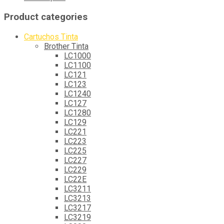
Product categories
Cartuchos Tinta
Brother Tinta
LC1000
LC1100
LC121
LC123
LC1240
LC127
LC1280
LC129
LC221
LC223
LC225
LC227
LC229
LC22E
LC3211
LC3213
LC3217
LC3219