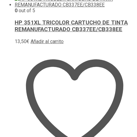
0
out of 5
HP 351XL TRICOLOR CARTUCHO DE TINTA
REMANUFACTURADO CB337EE/CB338EE
13,50
€
Añadir al carrito