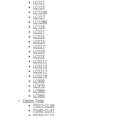
LC121
LC123
LC1240
LC127
LC1280
LC129
LC221
LC223
LC225
LC227
LC229
LC22E
LC3211
LC3213
LC3217
LC3219
LC900
LC970
LC980
LC985
Canon Tinta
PG37-CL38
PG40-CL41
PG50-CL51