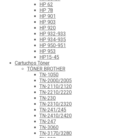
HP 62
HP 78
HP 901
HP 903
HP 920
HP 932-933
HP 934-935
HP 950-951
HP 953
HP15-45
Cartuchos Tóner
TÓNER BROTHER
TN-1050
TN-2000/2005
TN-2110/2120
TN-2210/2220
TN-230
TN-2310/2320
TN-241/245
TN-2410/2420
TN-247
TN-3060
TN-3170/3280