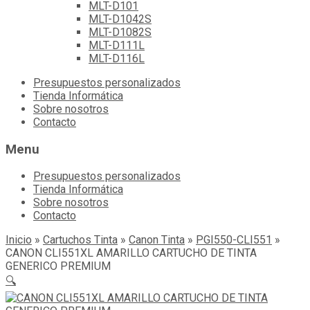
MLT-D101
MLT-D1042S
MLT-D1082S
MLT-D111L
MLT-D116L
Skip
Presupuestos personalizados
to
Tienda Informática
content
Sobre nosotros
Contacto
Menu
Presupuestos personalizados
Tienda Informática
Sobre nosotros
Contacto
Inicio
»
Cartuchos Tinta
»
Canon Tinta
»
PGI550-CLI551
»
CANON CLI551XL AMARILLO CARTUCHO DE TINTA
GENERICO PREMIUM
🔍