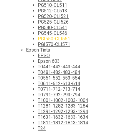
PG510-CL511
PG512-CL513
PG520-CLI521
PG525-CLI526
PG540-CL541
PG545-CL546
PGI550-CLI551
PGI570-CLI571
Epson Tinta
EPSO
Epson 603
T0441-442-443-444
T0481-482-483-484
T0551-552-553-554
T0611-612-613-614
T0711-712-713-714
T0791-792-793-794
T1001-1002-1003-1004
T1281-1282-1283-1284
T1291-1292-1293-1294
T1631-1632-1633-1634
T1811-1812-1813-1814
T24