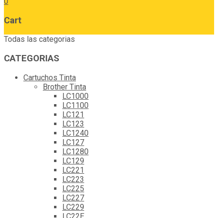
0
Cart
Todas las categorias
CATEGORIAS
Cartuchos Tinta
Brother Tinta
LC1000
LC1100
LC121
LC123
LC1240
LC127
LC1280
LC129
LC221
LC223
LC225
LC227
LC229
LC22E