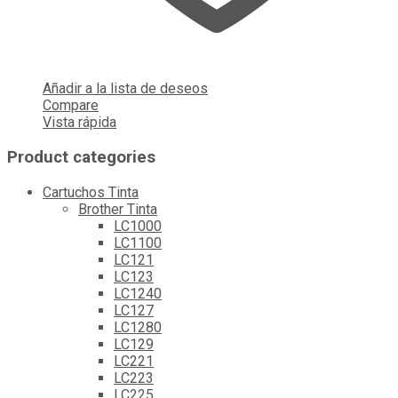
Añadir a la lista de deseos
Compare
Vista rápida
Product categories
Cartuchos Tinta
Brother Tinta
LC1000
LC1100
LC121
LC123
LC1240
LC127
LC1280
LC129
LC221
LC223
LC225