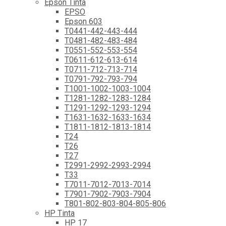
Epson Tinta
EPSO
Epson 603
T0441-442-443-444
T0481-482-483-484
T0551-552-553-554
T0611-612-613-614
T0711-712-713-714
T0791-792-793-794
T1001-1002-1003-1004
T1281-1282-1283-1284
T1291-1292-1293-1294
T1631-1632-1633-1634
T1811-1812-1813-1814
T24
T26
T27
T2991-2992-2993-2994
T33
T7011-7012-7013-7014
T7901-7902-7903-7904
T801-802-803-804-805-806
HP Tinta
HP 17