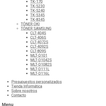
TK-170
TK-5230
TK-5240
TK-5345
TK-8345
TÓNER OKI
TÓNER SAMSUNG
CLT-404S
CLT-406S
CLT-4072S
CLT-4092S
CLT-809S
MLT-D101
MLT-D1042S
MLT-D1082S
MLT-D111L
MLT-D116L
Skip
Presupuestos personalizados
to
Tienda Informática
content
Sobre nosotros
Contacto
Menu