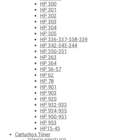
HP 300
HP 301
HP 302
HP 303
HP 304
HP 305
HP 336-337-338-339
HP 342-343-344
HP 350-351
HP 363
HP 364
HP 56-57
HP 62
HP 78
HP 901
HP 903
HP 920
HP 932-933
HP 934-935
HP 950-951
HP 953
HP15-45
Cartuchos Tóner