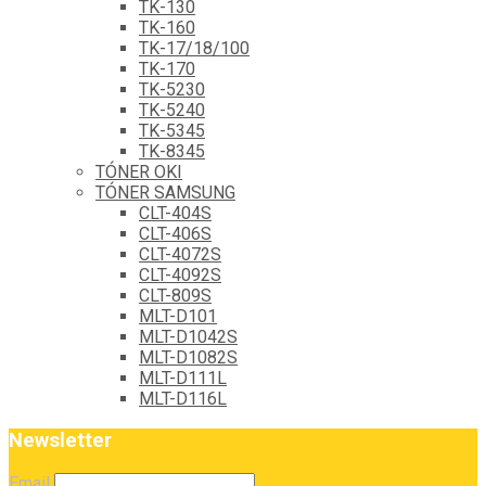
TK-130
TK-160
TK-17/18/100
TK-170
TK-5230
TK-5240
TK-5345
TK-8345
TÓNER OKI
TÓNER SAMSUNG
CLT-404S
CLT-406S
CLT-4072S
CLT-4092S
CLT-809S
MLT-D101
MLT-D1042S
MLT-D1082S
MLT-D111L
MLT-D116L
Newsletter
Email