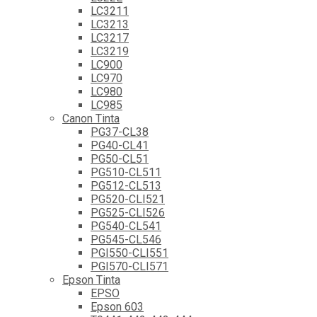
LC3211
LC3213
LC3217
LC3219
LC900
LC970
LC980
LC985
Canon Tinta
PG37-CL38
PG40-CL41
PG50-CL51
PG510-CL511
PG512-CL513
PG520-CLI521
PG525-CLI526
PG540-CL541
PG545-CL546
PGI550-CLI551
PGI570-CLI571
Epson Tinta
EPSO
Epson 603