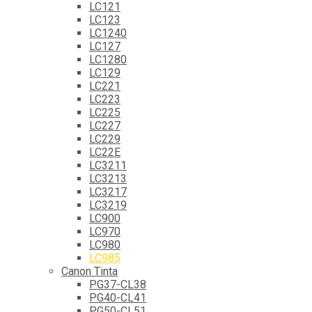
LC121
LC123
LC1240
LC127
LC1280
LC129
LC221
LC223
LC225
LC227
LC229
LC22E
LC3211
LC3213
LC3217
LC3219
LC900
LC970
LC980
LC985
Canon Tinta
PG37-CL38
PG40-CL41
PG50-CL51