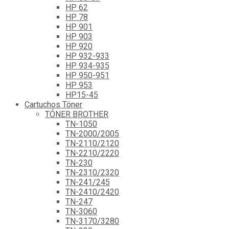
HP 62
HP 78
HP 901
HP 903
HP 920
HP 932-933
HP 934-935
HP 950-951
HP 953
HP15-45
Cartuchos Tóner
TÓNER BROTHER
TN-1050
TN-2000/2005
TN-2110/2120
TN-2210/2220
TN-230
TN-2310/2320
TN-241/245
TN-2410/2420
TN-247
TN-3060
TN-3170/3280