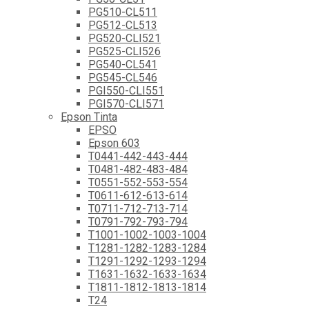
PG510-CL511
PG512-CL513
PG520-CLI521
PG525-CLI526
PG540-CL541
PG545-CL546
PGI550-CLI551
PGI570-CLI571
Epson Tinta
EPSO
Epson 603
T0441-442-443-444
T0481-482-483-484
T0551-552-553-554
T0611-612-613-614
T0711-712-713-714
T0791-792-793-794
T1001-1002-1003-1004
T1281-1282-1283-1284
T1291-1292-1293-1294
T1631-1632-1633-1634
T1811-1812-1813-1814
T24