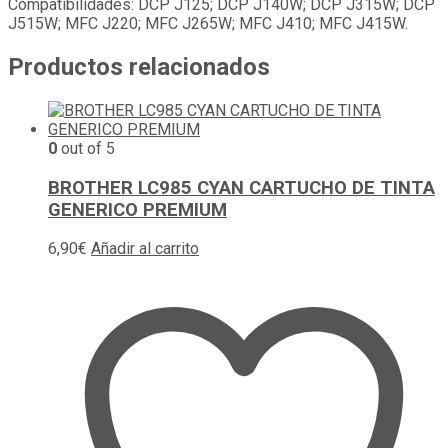
Compatibilidades: DCP J125; DCP J140W; DCP J315W; DCP
J515W; MFC J220; MFC J265W; MFC J410; MFC J415W.
Productos relacionados
0
out of 5
BROTHER LC985 CYAN CARTUCHO DE TINTA
GENERICO PREMIUM
6,90
€
Añadir al carrito