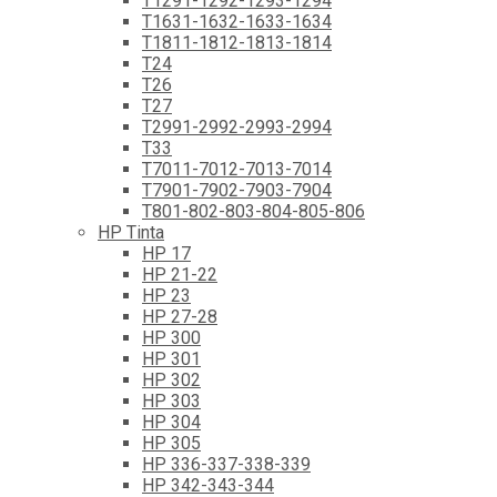
T1291-1292-1293-1294
T1631-1632-1633-1634
T1811-1812-1813-1814
T24
T26
T27
T2991-2992-2993-2994
T33
T7011-7012-7013-7014
T7901-7902-7903-7904
T801-802-803-804-805-806
HP Tinta
HP 17
HP 21-22
HP 23
HP 27-28
HP 300
HP 301
HP 302
HP 303
HP 304
HP 305
HP 336-337-338-339
HP 342-343-344