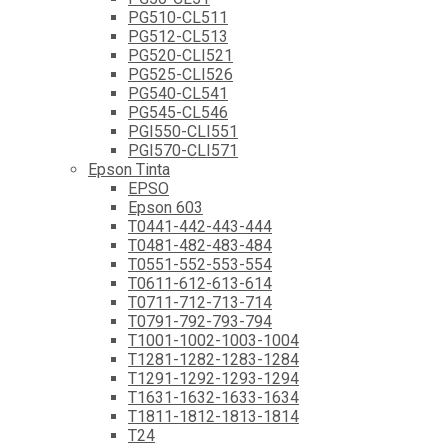
PG510-CL511
PG512-CL513
PG520-CLI521
PG525-CLI526
PG540-CL541
PG545-CL546
PGI550-CLI551
PGI570-CLI571
Epson Tinta
EPSO
Epson 603
T0441-442-443-444
T0481-482-483-484
T0551-552-553-554
T0611-612-613-614
T0711-712-713-714
T0791-792-793-794
T1001-1002-1003-1004
T1281-1282-1283-1284
T1291-1292-1293-1294
T1631-1632-1633-1634
T1811-1812-1813-1814
T24