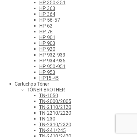
HP 350-351
HP 363
HP 364
HP 56-57
HP 62
HP 78
HP 901
HP 903
HP 920
HP 932-933
HP 934-935
HP 950-951
HP 953
HP15-45
Cartuchos Tóner
TÓNER BROTHER
TN-1050
TN-2000/2005
TN-2110/2120
TN-2210/2220
TN-230
TN-2310/2320
TN-241/245
TN-2410/2420