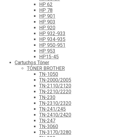
HP 62
HP 78
HP 901
HP 903
HP 920
HP 932-933
HP 934-935
HP 950-951
HP 953
HP15-45
Cartuchos Tóner
TÓNER BROTHER
TN-1050
TN-2000/2005
TN-2110/2120
TN-2210/2220
TN-230
TN-2310/2320
TN-241/245
TN-2410/2420
TN-247
TN-3060
TN-3170/3280