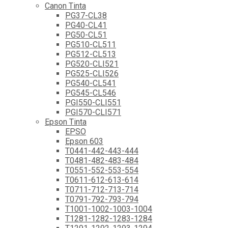
Canon Tinta
PG37-CL38
PG40-CL41
PG50-CL51
PG510-CL511
PG512-CL513
PG520-CLI521
PG525-CLI526
PG540-CL541
PG545-CL546
PGI550-CLI551
PGI570-CLI571
Epson Tinta
EPSO
Epson 603
T0441-442-443-444
T0481-482-483-484
T0551-552-553-554
T0611-612-613-614
T0711-712-713-714
T0791-792-793-794
T1001-1002-1003-1004
T1281-1282-1283-1284