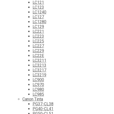
LC121
LC123
LC1240
LC127
LC1280
LC129
LC221
LC223
LC225
LC227
LC229
LC22E
LC3211
LC3213
LC3217
LC3219
LC900
LC970
LC980
LC985
Canon Tinta
PG37-CL38
PG40-CL41
PG50-CL51