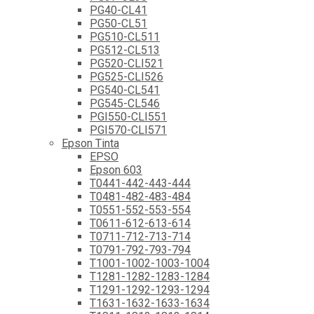
PG40-CL41
PG50-CL51
PG510-CL511
PG512-CL513
PG520-CLI521
PG525-CLI526
PG540-CL541
PG545-CL546
PGI550-CLI551
PGI570-CLI571
Epson Tinta
EPSO
Epson 603
T0441-442-443-444
T0481-482-483-484
T0551-552-553-554
T0611-612-613-614
T0711-712-713-714
T0791-792-793-794
T1001-1002-1003-1004
T1281-1282-1283-1284
T1291-1292-1293-1294
T1631-1632-1633-1634