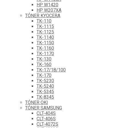
HP W1420
HP W207XA
TÓNER KYOCERA
TK-110
TK-1115
TK-1125
TK-1140
TK-1150
TK-1160
TK-1170
TK-130
TK-160
TK-17/18/100
TK-170
TK-5230
TK-5240
TK-5345
TK-8345
TÓNER OKI
TÓNER SAMSUNG
CLT-404S
CLT-406S
CLT-4072S