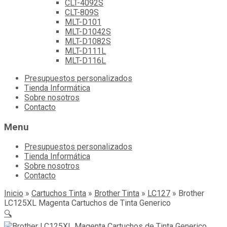
CLT-4092S
CLT-809S
MLT-D101
MLT-D1042S
MLT-D1082S
MLT-D111L
MLT-D116L
Skip
Presupuestos personalizados
to
Tienda Informática
content
Sobre nosotros
Contacto
Menu
Presupuestos personalizados
Tienda Informática
Sobre nosotros
Contacto
Inicio
»
Cartuchos Tinta
»
Brother Tinta
»
LC127
»
Brother
LC125XL Magenta Cartuchos de Tinta Generico
🔍