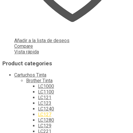
Añadir a la lista de deseos
Compare
Vista rápida
Product categories
Cartuchos Tinta
Brother Tinta
LC1000
LC1100
LC121
LC123
LC1240
LC127
LC1280
LC129
LC221