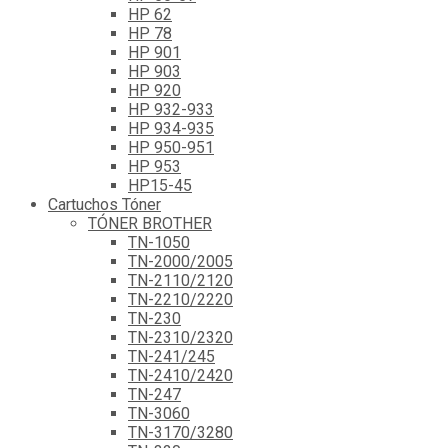
HP 62
HP 78
HP 901
HP 903
HP 920
HP 932-933
HP 934-935
HP 950-951
HP 953
HP15-45
Cartuchos Tóner
TÓNER BROTHER
TN-1050
TN-2000/2005
TN-2110/2120
TN-2210/2220
TN-230
TN-2310/2320
TN-241/245
TN-2410/2420
TN-247
TN-3060
TN-3170/3280