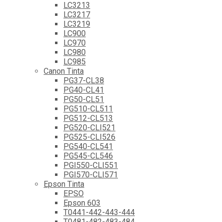
LC3213
LC3217
LC3219
LC900
LC970
LC980
LC985
Canon Tinta
PG37-CL38
PG40-CL41
PG50-CL51
PG510-CL511
PG512-CL513
PG520-CLI521
PG525-CLI526
PG540-CL541
PG545-CL546
PGI550-CLI551
PGI570-CLI571
Epson Tinta
EPSO
Epson 603
T0441-442-443-444
T0481-482-483-484