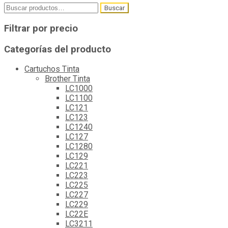
Buscar
Buscar
por:
Filtrar por precio
Categorías del producto
Cartuchos Tinta
Brother Tinta
LC1000
LC1100
LC121
LC123
LC1240
LC127
LC1280
LC129
LC221
LC223
LC225
LC227
LC229
LC22E
LC3211