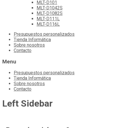
MLT-D101
MLT-D1042S
MLT-D1082S
MLT-D111L
MLT-D116L
Skip
Presupuestos personalizados
to
Tienda Informática
content
Sobre nosotros
Contacto
Menu
Presupuestos personalizados
Tienda Informática
Sobre nosotros
Contacto
Left Sidebar