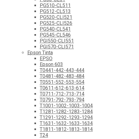
PG510-CL511
PG512-CL513
PG520-CLI521
PG525-CLI526
PG540-CL541
PG545-CL546
PGI550-CLI551
PGI570-CLI571
Epson Tinta
EPSO
Epson 603
T0441-442-443-444
T0481-482-483-484
T0551-552-553-554
T0611-612-613-614
T0711-712-713-714
T0791-792-793-794
T1001-1002-1003-1004
T1281-1282-1283-1284
T1291-1292-1293-1294
T1631-1632-1633-1634
T1811-1812-1813-1814
T24