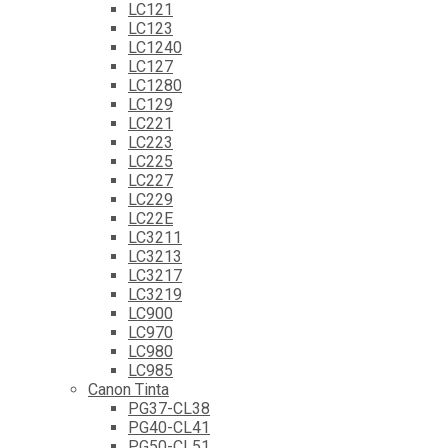
LC121
LC123
LC1240
LC127
LC1280
LC129
LC221
LC223
LC225
LC227
LC229
LC22E
LC3211
LC3213
LC3217
LC3219
LC900
LC970
LC980
LC985
Canon Tinta
PG37-CL38
PG40-CL41
PG50-CL51