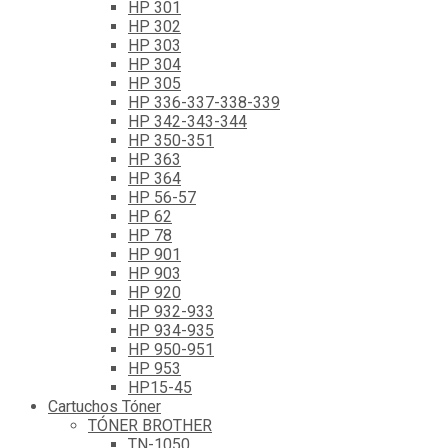
HP 301
HP 302
HP 303
HP 304
HP 305
HP 336-337-338-339
HP 342-343-344
HP 350-351
HP 363
HP 364
HP 56-57
HP 62
HP 78
HP 901
HP 903
HP 920
HP 932-933
HP 934-935
HP 950-951
HP 953
HP15-45
Cartuchos Tóner
TÓNER BROTHER
TN-1050