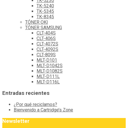
TK-5230
TK-5240
TK-5345
TK-8345
TÓNER OKI
TÓNER SAMSUNG
CLT-404S
CLT-406S
CLT-4072S
CLT-4092S
CLT-809S
MLT-D101
MLT-D1042S
MLT-D1082S
MLT-D111L
MLT-D116L
Entradas recientes
¿Por qué reciclamos?
Bienvenido a Cartridge’s Zone
Newsletter